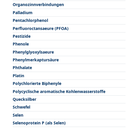
Organozinnverbindungen
Palladium
Pentachlorphenol
Perfluoroctansaeure (PFOA)
Pestizide
Phenole
Phenylglyoxylsaeure
Phenylmerkaptursäure
Phthalate
Platin
Polychlorierte Biphenyle
Polycyclische aromatische Kohlenwasserstoffe
Quecksilber
Schwefel
Selen
Selenoprotein P (als Selen)