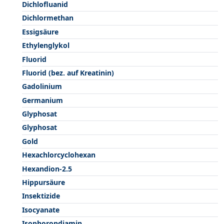
Dichlofluanid
Dichlormethan
Essigsäure
Ethylenglykol
Fluorid
Fluorid (bez. auf Kreatinin)
Gadolinium
Germanium
Glyphosat
Glyphosat
Gold
Hexachlorcyclohexan
Hexandion-2.5
Hippursäure
Insektizide
Isocyanate
Isophorondiamin