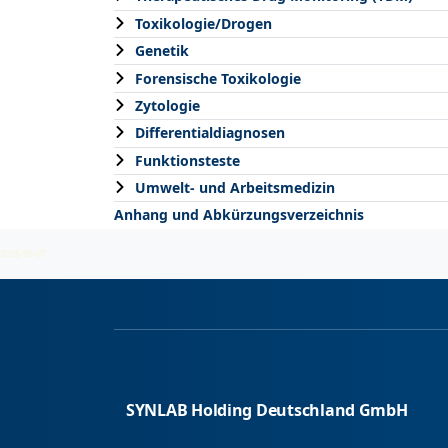
Toxikologie/Drogen
Genetik
Forensische Toxikologie
Zytologie
Differentialdiagnosen
Funktionsteste
Umwelt- und Arbeitsmedizin
Anhang und Abkürzungsverzeichnis
2026-08-07
SYNLAB Holding Deutschland GmbH