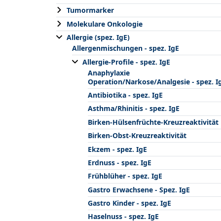
Tumormarker
Molekulare Onkologie
Allergie (spez. IgE)
Allergenmischungen - spez. IgE
Allergie-Profile - spez. IgE
Anaphylaxie
Operation/Narkose/Analgesie - spez. I
Antibiotika - spez. IgE
Asthma/Rhinitis - spez. IgE
Birken-Hülsenfrüchte-Kreuzreaktivität
Birken-Obst-Kreuzreaktivität
Ekzem - spez. IgE
Erdnuss - spez. IgE
Frühblüher - spez. IgE
Gastro Erwachsene - Spez. IgE
Gastro Kinder - spez. IgE
Haselnuss - spez. IgE