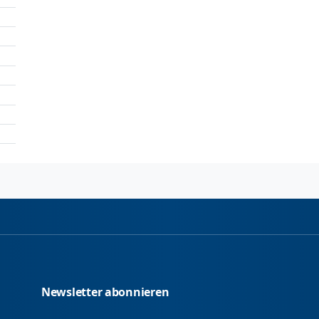
Newsletter abonnieren