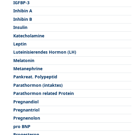
IGFBP-3
Inhibin A
Inhibin B
Insulin
Katecholamine
Leptin
Luteinisierendes Hormon (LH)
Melatonin
Metanephrine
Pankreat. Polypeptid
Parathormon (intaktes)
Parathormon related Protein
Pregnandiol
Pregnantriol
Pregnenolon
pro BNP
Progesteron