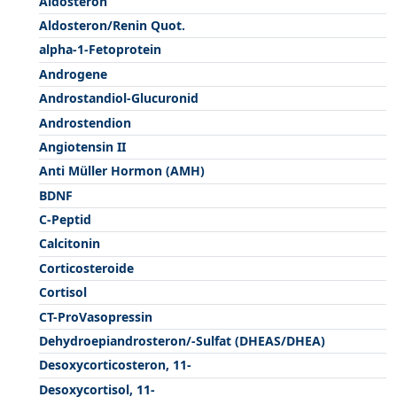
Aldosteron
Aldosteron/Renin Quot.
alpha-1-Fetoprotein
Androgene
Androstandiol-Glucuronid
Androstendion
Angiotensin II
Anti Müller Hormon (AMH)
BDNF
C-Peptid
Calcitonin
Corticosteroide
Cortisol
CT-ProVasopressin
Dehydroepiandrosteron/-Sulfat (DHEAS/DHEA)
Desoxycorticosteron, 11-
Desoxycortisol, 11-