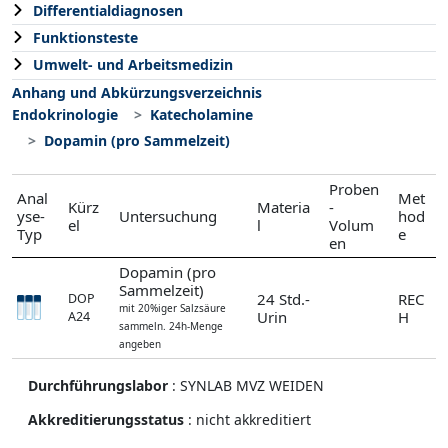
Differentialdiagnosen
Funktionsteste
Umwelt- und Arbeitsmedizin
Anhang und Abkürzungsverzeichnis
Endokrinologie
Katecholamine
Dopamin (pro Sammelzeit)
Proben
Anal
Met
Kürz
Materia
-
yse-
Untersuchung
hod
el
l
Volum
Typ
e
en
Dopamin (pro
Sammelzeit)
24 Std.-
REC
DOP
mit 20%iger Salzsäure
Urin
H
A24
sammeln. 24h-Menge
angeben
Durchführungslabor
:
SYNLAB MVZ WEIDEN
Akkreditierungsstatus
: nicht akkreditiert