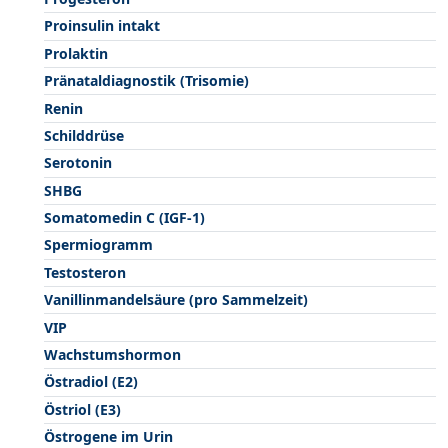
Proinsulin intakt
Prolaktin
Pränataldiagnostik (Trisomie)
Renin
Schilddrüse
Serotonin
SHBG
Somatomedin C (IGF-1)
Spermiogramm
Testosteron
Vanillinmandelsäure (pro Sammelzeit)
VIP
Wachstumshormon
Östradiol (E2)
Östriol (E3)
Östrogene im Urin