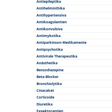
Antiepileptika
Antihelminthika
Antihypertensiva
Antikoagulantien
Antikonvulsiva
Antimykotika
Antiparkinson-Medikamente
Antipsychotika
Antivirale Therapeutika
Anästhetika
Benzodiazepine
Beta-Blocker
Bronchiolytika
Cinacalcet
Corticoide
Diuretika
Expektorantien