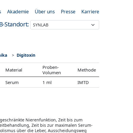
s
Akademie
Über uns
Presse
Karriere
B-Standort:
mika
Digitoxin
Proben-
Material
Methode
Volumen
Serum
1 ml
IMTD
ngeschränkte Nierenfunktion, Zeit bis zum
zeitbehandlung, Zeit bis zur maximalen Serum-
abolismus über die Leber, Ausscheidungsweg