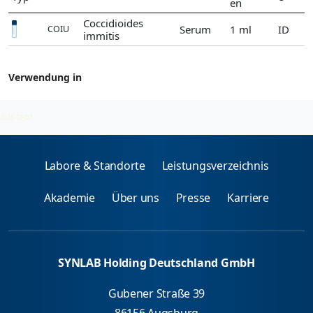
en
Coccidioides
Serum
1 ml
ID
COIU
immitis
Verwendung in
Coccidioides
2026-08-07
Labore & Standorte
Leistungsverzeichnis
Akademie
Über uns
Presse
Karriere
SYNLAB Holding Deutschland GmbH
Gubener Straße 39
86156 Augsburg