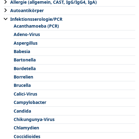
Allergie (allgemein, CAST, IgG/IgG4, IgA)
Autoantikörper
Infektionsserologie/PCR
Acanthamoeba (PCR)
Adeno-Virus
Aspergillus
Babesia
Bartonella
Bordetella
Borrelien
Brucella
Calici-Virus
Campylobacter
Candida
Chikungunya-Virus
Chlamydien
Coccidioides