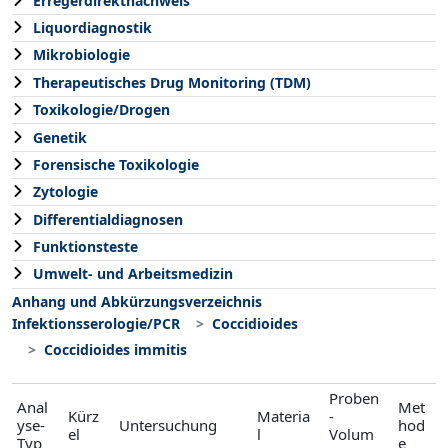
Erregerdirektnachweis
Liquordiagnostik
Mikrobiologie
Therapeutisches Drug Monitoring (TDM)
Toxikologie/Drogen
Genetik
Forensische Toxikologie
Zytologie
Differentialdiagnosen
Funktionsteste
Umwelt- und Arbeitsmedizin
Anhang und Abkürzungsverzeichnis
Infektionsserologie/PCR
Coccidioides
Coccidioides immitis
Proben
Anal
Met
Kürz
Materia
-
yse-
Untersuchung
hod
el
l
Volum
Typ
e