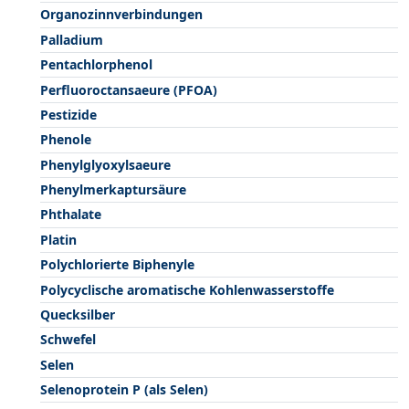
Organozinnverbindungen
Palladium
Pentachlorphenol
Perfluoroctansaeure (PFOA)
Pestizide
Phenole
Phenylglyoxylsaeure
Phenylmerkaptursäure
Phthalate
Platin
Polychlorierte Biphenyle
Polycyclische aromatische Kohlenwasserstoffe
Quecksilber
Schwefel
Selen
Selenoprotein P (als Selen)