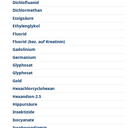
Dichlofluanid
Dichlormethan
Essigsäure
Ethylenglykol
Fluorid
Fluorid (bez. auf Kreatinin)
Gadolinium
Germanium
Glyphosat
Glyphosat
Gold
Hexachlorcyclohexan
Hexandion-2.5
Hippursäure
Insektizide
Isocyanate
Isophorondiamin