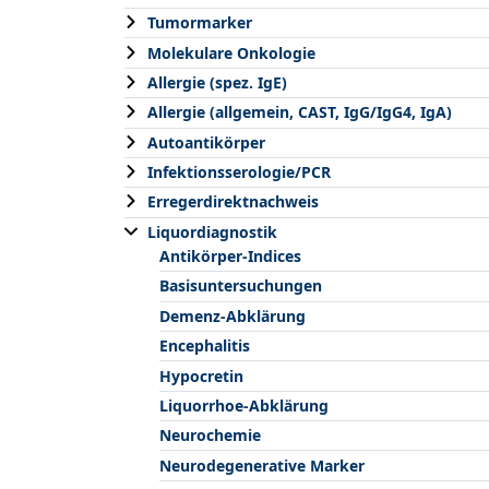
Tumormarker
Molekulare Onkologie
Allergie (spez. IgE)
Allergie (allgemein, CAST, IgG/IgG4, IgA)
Autoantikörper
Infektionsserologie/PCR
Erregerdirektnachweis
Liquordiagnostik
Antikörper-Indices
Basisuntersuchungen
Demenz-Abklärung
Encephalitis
Hypocretin
Liquorrhoe-Abklärung
Neurochemie
Neurodegenerative Marker