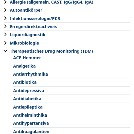
Allergie (allgemein, CAST, IgG/IgG4, IgA)
Autoantikörper
Infektionsserologie/PCR
Erregerdirektnachweis
Liquordiagnostik
Mikrobiologie
Therapeutisches Drug Monitoring (TDM)
ACE-Hemmer
Analgetika
Antiarrhythmika
Antibiotika
Antidepressiva
Antidiabetika
Antiepileptika
Antihelminthika
Antihypertensiva
Antikoagulantien