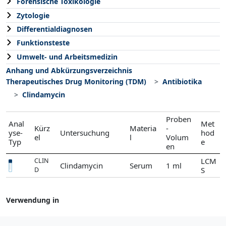
Forensische Toxikologie
Zytologie
Differentialdiagnosen
Funktionsteste
Umwelt- und Arbeitsmedizin
Anhang und Abkürzungsverzeichnis
Therapeutisches Drug Monitoring (TDM)
Antibiotika
Clindamycin
Proben
Anal
Met
Kürz
Materia
-
yse-
Untersuchung
hod
el
l
Volum
Typ
e
en
LCM
CLIN
Clindamycin
Serum
1 ml
S
D
Verwendung in
Antibiotika