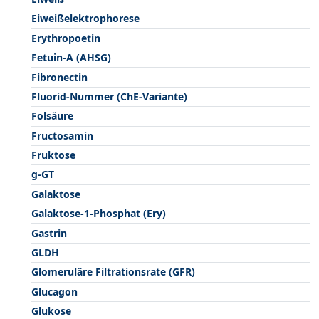
Eiweißelektrophorese
Erythropoetin
Fetuin-A (AHSG)
Fibronectin
Fluorid-Nummer (ChE-Variante)
Folsäure
Fructosamin
Fruktose
g-GT
Galaktose
Galaktose-1-Phosphat (Ery)
Gastrin
GLDH
Glomeruläre Filtrationsrate (GFR)
Glucagon
Glukose