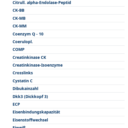
Citrull. alpha-Endolase-Peptid
CK-BB
CK-MB
CK-MM
Coenzym Q - 10
Coerulopl.
COMP
Creatinkinase CK
Creatinkinase-Isoenzyme
Crosslinks
Cystatin C
Dibukainzahl
Dkk3 (Dickkopf 3)
ECP
Eisenbindungskapazität
Eisenstoffwechsel
Eiweiß