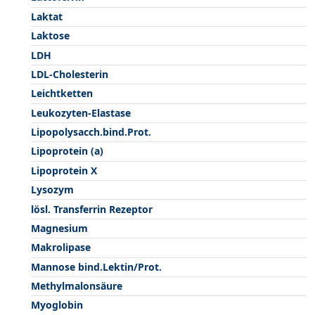
Laktat
Laktose
LDH
LDL-Cholesterin
Leichtketten
Leukozyten-Elastase
Lipopolysacch.bind.Prot.
Lipoprotein (a)
Lipoprotein X
Lysozym
lösl. Transferrin Rezeptor
Magnesium
Makrolipase
Mannose bind.Lektin/Prot.
Methylmalonsäure
Myoglobin