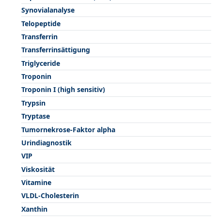
Synovialanalyse
Telopeptide
Transferrin
Transferrinsättigung
Triglyceride
Troponin
Troponin I (high sensitiv)
Trypsin
Tryptase
Tumornekrose-Faktor alpha
Urindiagnostik
VIP
Viskosität
Vitamine
VLDL-Cholesterin
Xanthin