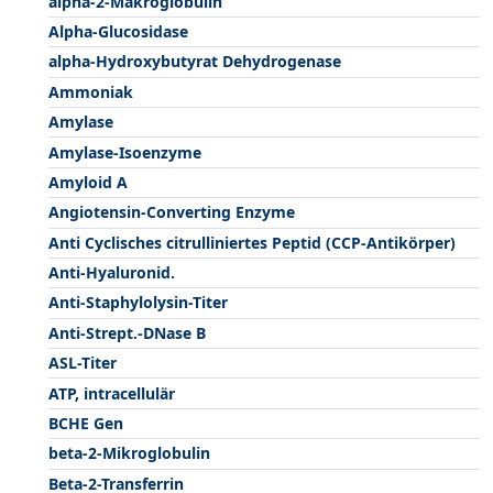
alpha-2-Makroglobulin
Alpha-Glucosidase
alpha-Hydroxybutyrat Dehydrogenase
Ammoniak
Amylase
Amylase-Isoenzyme
Amyloid A
Angiotensin-Converting Enzyme
Anti Cyclisches citrulliniertes Peptid (CCP-Antikörper)
Anti-Hyaluronid.
Anti-Staphylolysin-Titer
Anti-Strept.-DNase B
ASL-Titer
ATP, intracellulär
BCHE Gen
beta-2-Mikroglobulin
Beta-2-Transferrin