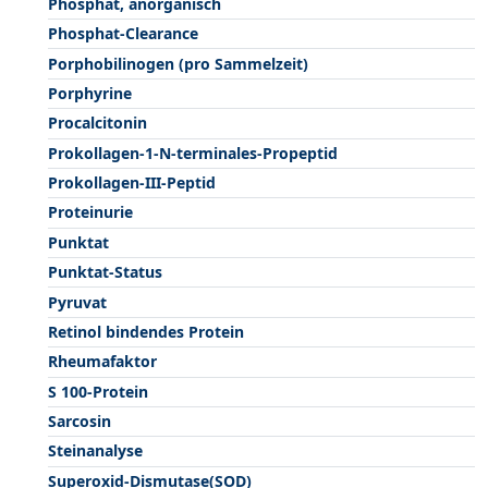
Phosphat, anorganisch
Phosphat-Clearance
Porphobilinogen (pro Sammelzeit)
Porphyrine
Procalcitonin
Prokollagen-1-N-terminales-Propeptid
Prokollagen-III-Peptid
Proteinurie
Punktat
Punktat-Status
Pyruvat
Retinol bindendes Protein
Rheumafaktor
S 100-Protein
Sarcosin
Steinanalyse
Superoxid-Dismutase(SOD)