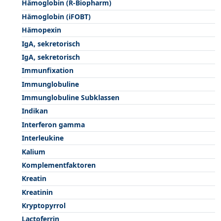
Hämoglobin (R-Biopharm)
Hämoglobin (iFOBT)
Hämopexin
IgA, sekretorisch
IgA, sekretorisch
Immunfixation
Immunglobuline
Immunglobuline Subklassen
Indikan
Interferon gamma
Interleukine
Kalium
Komplementfaktoren
Kreatin
Kreatinin
Kryptopyrrol
Lactoferrin