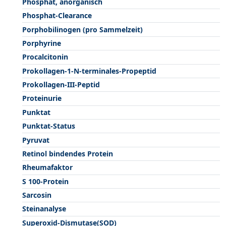
Phosphat, anorganisch
Phosphat-Clearance
Porphobilinogen (pro Sammelzeit)
Porphyrine
Procalcitonin
Prokollagen-1-N-terminales-Propeptid
Prokollagen-III-Peptid
Proteinurie
Punktat
Punktat-Status
Pyruvat
Retinol bindendes Protein
Rheumafaktor
S 100-Protein
Sarcosin
Steinanalyse
Superoxid-Dismutase(SOD)