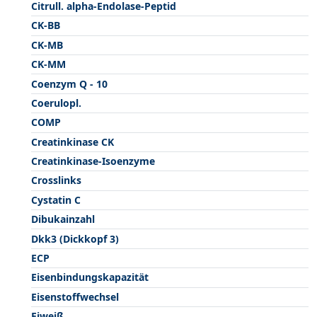
Citrull. alpha-Endolase-Peptid
CK-BB
CK-MB
CK-MM
Coenzym Q - 10
Coerulopl.
COMP
Creatinkinase CK
Creatinkinase-Isoenzyme
Crosslinks
Cystatin C
Dibukainzahl
Dkk3 (Dickkopf 3)
ECP
Eisenbindungskapazität
Eisenstoffwechsel
Eiweiß