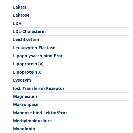
Laktat
Laktose
LDH
LDL-Cholesterin
Leichtketten
Leukozyten-Elastase
Lipopolysacch.bind.Prot.
Lipoprotein (a)
Lipoprotein X
Lysozym
lösl. Transferrin Rezeptor
Magnesium
Makrolipase
Mannose bind.Lektin/Prot.
Methylmalonsäure
Myoglobin