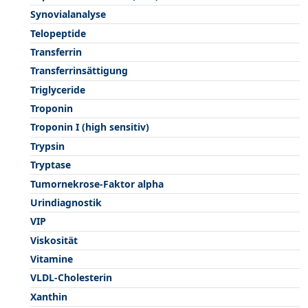
Synovialanalyse
Telopeptide
Transferrin
Transferrinsättigung
Triglyceride
Troponin
Troponin I (high sensitiv)
Trypsin
Tryptase
Tumornekrose-Faktor alpha
Urindiagnostik
VIP
Viskosität
Vitamine
VLDL-Cholesterin
Xanthin