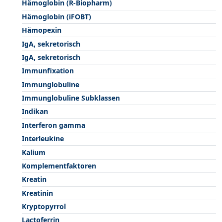
Hämoglobin (R-Biopharm)
Hämoglobin (iFOBT)
Hämopexin
IgA, sekretorisch
IgA, sekretorisch
Immunfixation
Immunglobuline
Immunglobuline Subklassen
Indikan
Interferon gamma
Interleukine
Kalium
Komplementfaktoren
Kreatin
Kreatinin
Kryptopyrrol
Lactoferrin