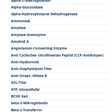
alpha-2-Makroglobulin
Alpha-Glucosidase
alpha-Hydroxybutyrat Dehydrogenase
Ammoniak
Amylase
Amylase-Isoenzyme
Amyloid A
Angiotensin-Converting Enzyme
Anti Cyclisches citrulliniertes Peptid (CCP-Antikörper)
Anti-Hyaluronid.
Anti-Staphylolysin-Titer
Anti-Strept.-DNase B
ASL-Titer
ATP, intracellulär
BCHE Gen
beta-2-Mikroglobulin
Beta-2-Transferrin