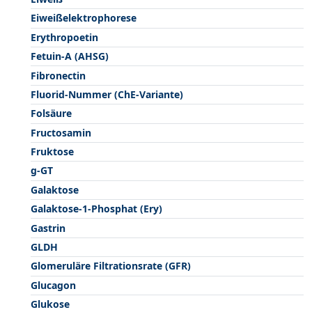
Eiweißelektrophorese
Erythropoetin
Fetuin-A (AHSG)
Fibronectin
Fluorid-Nummer (ChE-Variante)
Folsäure
Fructosamin
Fruktose
g-GT
Galaktose
Galaktose-1-Phosphat (Ery)
Gastrin
GLDH
Glomeruläre Filtrationsrate (GFR)
Glucagon
Glukose