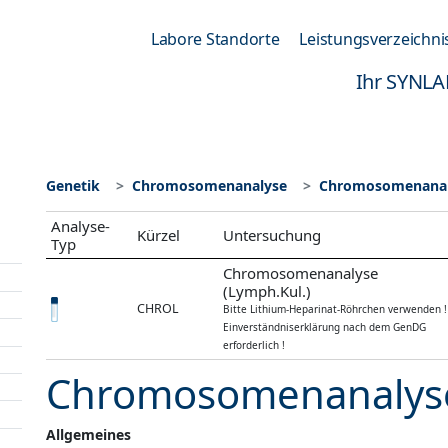
Labore Standorte
Leistungsverzeichni
Ihr SYNLA
Genetik
Chromosomenanalyse
Chromosomenanaly
Analyse-
Kürzel
Untersuchung
Typ
Chromosomenanalyse
(Lymph.Kul.)
CHROL
Bitte Lithium-Heparinat-Röhrchen verwenden !
Einverständniserklärung nach dem GenDG
erforderlich !
Chromosomenanalyse
Allgemeines