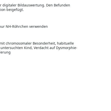
er digitaler Bildauswertung. Den Befunden
on beigefügt.
n, nur NH-Röhrchen verwenden
n mit chromosomaler Besonderheit, habituelle
 untersuchten Kind, Verdacht auf Dysmorphie-
derung