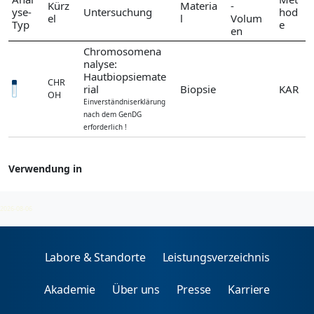
Kürz
Materia
-
yse-
Untersuchung
hod
el
l
Volum
Typ
e
en
Chromosomena
nalyse:
Hautbiopsiemate
CHR
rial
Biopsie
KAR
OH
Einverständniserklärung
nach dem GenDG
erforderlich !
Verwendung in
Chromosomenanalyse
2026-08-06
Labore & Standorte
Leistungsverzeichnis
Akademie
Über uns
Presse
Karriere