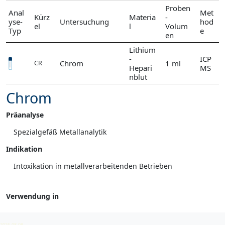
Proben
Anal
Met
Kürz
Materia
-
yse-
Untersuchung
hod
el
l
Volum
Typ
e
en
Lithium
-
ICP
Chrom
1 ml
CR
Hepari
MS
nblut
Chrom
Präanalyse
Spezialgefäß Metallanalytik
Indikation
Intoxikation in metallverarbeitenden Betrieben
Verwendung in
Chrom
2026-08-08