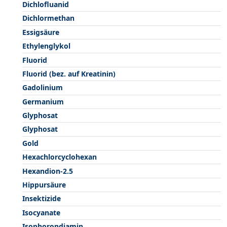
Dichlofluanid
Dichlormethan
Essigsäure
Ethylenglykol
Fluorid
Fluorid (bez. auf Kreatinin)
Gadolinium
Germanium
Glyphosat
Glyphosat
Gold
Hexachlorcyclohexan
Hexandion-2.5
Hippursäure
Insektizide
Isocyanate
Isophorondiamin