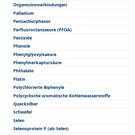
Organozinnverbindungen
Palladium
Pentachlorphenol
Perfluoroctansaeure (PFOA)
Pestizide
Phenole
Phenylglyoxylsaeure
Phenylmerkaptursäure
Phthalate
Platin
Polychlorierte Biphenyle
Polycyclische aromatische Kohlenwasserstoffe
Quecksilber
Schwefel
Selen
Selenoprotein P (als Selen)