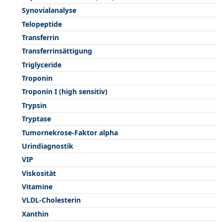
Synovialanalyse
Telopeptide
Transferrin
Transferrinsättigung
Triglyceride
Troponin
Troponin I (high sensitiv)
Trypsin
Tryptase
Tumornekrose-Faktor alpha
Urindiagnostik
VIP
Viskosität
Vitamine
VLDL-Cholesterin
Xanthin