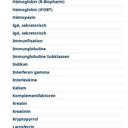
Hämoglobin (R-Biopharm)
Hämoglobin (iFOBT)
Hämopexin
IgA, sekretorisch
IgA, sekretorisch
Immunfixation
Immunglobuline
Immunglobuline Subklassen
Indikan
Interferon gamma
Interleukine
Kalium
Komplementfaktoren
Kreatin
Kreatinin
Kryptopyrrol
Lactoferrin