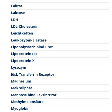
Laktat
Laktose
LDH
LDL-Cholesterin
Leichtketten
Leukozyten-Elastase
Lipopolysacch.bind.Prot.
Lipoprotein (a)
Lipoprotein X
Lysozym
lösl. Transferrin Rezeptor
Magnesium
Makrolipase
Mannose bind.Lektin/Prot.
Methylmalonsäure
Myoglobin