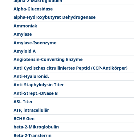
alpha-2-Makroglobulin
Alpha-Glucosidase
alpha-Hydroxybutyrat Dehydrogenase
Ammoniak
Amylase
Amylase-Isoenzyme
Amyloid A
Angiotensin-Converting Enzyme
Anti Cyclisches citrulliniertes Peptid (CCP-Antikörper)
Anti-Hyaluronid.
Anti-Staphylolysin-Titer
Anti-Strept.-DNase B
ASL-Titer
ATP, intracellulär
BCHE Gen
beta-2-Mikroglobulin
Beta-2-Transferrin