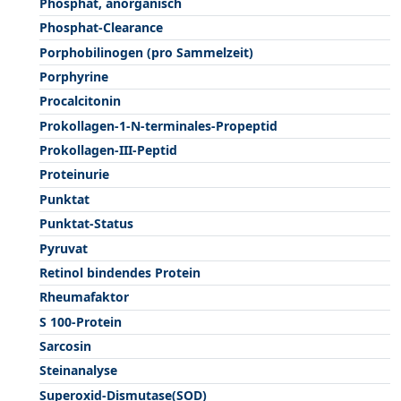
Phosphat, anorganisch
Phosphat-Clearance
Porphobilinogen (pro Sammelzeit)
Porphyrine
Procalcitonin
Prokollagen-1-N-terminales-Propeptid
Prokollagen-III-Peptid
Proteinurie
Punktat
Punktat-Status
Pyruvat
Retinol bindendes Protein
Rheumafaktor
S 100-Protein
Sarcosin
Steinanalyse
Superoxid-Dismutase(SOD)