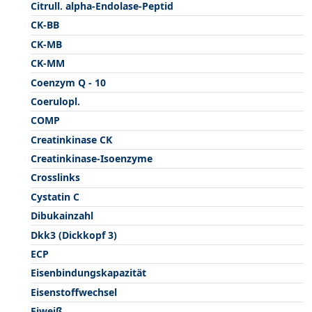
Citrull. alpha-Endolase-Peptid
CK-BB
CK-MB
CK-MM
Coenzym Q - 10
Coerulopl.
COMP
Creatinkinase CK
Creatinkinase-Isoenzyme
Crosslinks
Cystatin C
Dibukainzahl
Dkk3 (Dickkopf 3)
ECP
Eisenbindungskapazität
Eisenstoffwechsel
Eiweiß