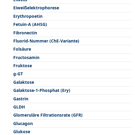
Eiweißelektrophorese
Erythropoetin
Fetuin-A (AHSG)
Fibronectin
Fluorid-Nummer (ChE-Variante)
Folsäure
Fructosamin
Fruktose
g-GT
Galaktose
Galaktose-1-Phosphat (Ery)
Gastrin
GLDH
Glomeruläre Filtrationsrate (GFR)
Glucagon
Glukose