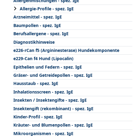
Allergenmischungen - spez. IgE
Allergie-Profile - spez. IgE
Arzneimittel - spez. IgE
Baumpollen - spez. IgE
Berufsallergene - spez. IgE
Diagnostikhinweise
e226-rCan f5 (Argininesterase) Hundekomponente
e229-Can f4 Hund (Lipocalin)
Epithelien und Federn - spez. IgE
Gräser- und Getreidepollen - spez. IgE
Hausstaub - spez. IgE
Inhalationsscreen - spez. IgE
Insekten / Insektengifte - spez. IgE
Insektengift (rekombinant) - spez. IgE
Kinder-Profil - spez. IgE
Kräuter- und Blumenpollen - spez. IgE
Mikroorganismen - spez. IgE