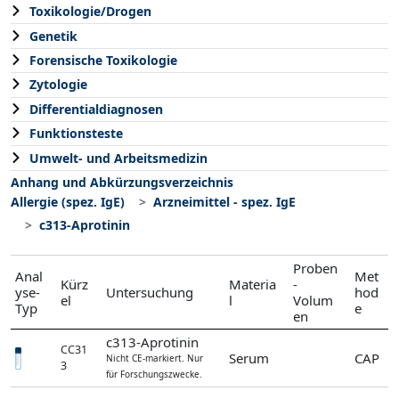
Toxikologie/Drogen
Genetik
Forensische Toxikologie
Zytologie
Differentialdiagnosen
Funktionsteste
Umwelt- und Arbeitsmedizin
Anhang und Abkürzungsverzeichnis
Allergie (spez. IgE)
Arzneimittel - spez. IgE
c313-Aprotinin
Proben
Anal
Met
Kürz
Materia
-
yse-
Untersuchung
hod
el
l
Volum
Typ
e
en
c313-Aprotinin
CC31
Serum
CAP
Nicht CE-markiert. Nur
3
für Forschungszwecke.