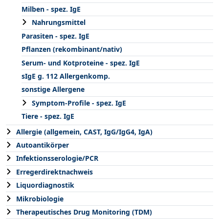
Milben - spez. IgE
Nahrungsmittel
Parasiten - spez. IgE
Pflanzen (rekombinant/nativ)
Serum- und Kotproteine - spez. IgE
sIgE g. 112 Allergenkomp.
sonstige Allergene
Symptom-Profile - spez. IgE
Tiere - spez. IgE
Allergie (allgemein, CAST, IgG/IgG4, IgA)
Autoantikörper
Infektionsserologie/PCR
Erregerdirektnachweis
Liquordiagnostik
Mikrobiologie
Therapeutisches Drug Monitoring (TDM)