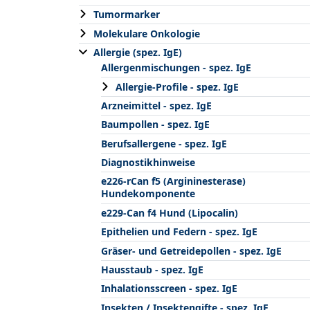
Tumormarker
Molekulare Onkologie
Allergie (spez. IgE)
Allergenmischungen - spez. IgE
Allergie-Profile - spez. IgE
Arzneimittel - spez. IgE
Baumpollen - spez. IgE
Berufsallergene - spez. IgE
Diagnostikhinweise
e226-rCan f5 (Argininesterase)
Hundekomponente
e229-Can f4 Hund (Lipocalin)
Epithelien und Federn - spez. IgE
Gräser- und Getreidepollen - spez. IgE
Hausstaub - spez. IgE
Inhalationsscreen - spez. IgE
Insekten / Insektengifte - spez. IgE