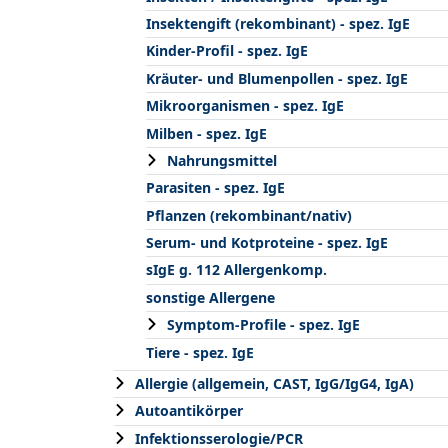
Insektengift (rekombinant) - spez. IgE
Kinder-Profil - spez. IgE
Kräuter- und Blumenpollen - spez. IgE
Mikroorganismen - spez. IgE
Milben - spez. IgE
Nahrungsmittel
Parasiten - spez. IgE
Pflanzen (rekombinant/nativ)
Serum- und Kotproteine - spez. IgE
sIgE g. 112 Allergenkomp.
sonstige Allergene
Symptom-Profile - spez. IgE
Tiere - spez. IgE
Allergie (allgemein, CAST, IgG/IgG4, IgA)
Autoantikörper
Infektionsserologie/PCR