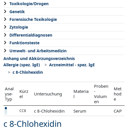
Toxikologie/Drogen
Genetik
Forensische Toxikologie
Zytologie
Differentialdiagnosen
Funktionsteste
Umwelt- und Arbeitsmedizin
Anhang und Abkürzungsverzeichnis
Allergie (spez. IgE)
Arzneimittel - spez. IgE
c 8-Chlohexidin
Proben
Anal
Met
Kürz
Materia
-
yse-
Untersuchung
hod
el
l
Volum
Typ
e
en
c 8-Chlohexidin
Serum
CAP
CC8
c 8-Chlohexidin