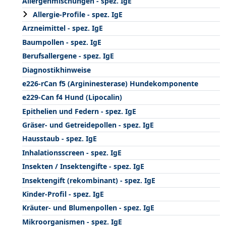
Allergenmischungen - spez. IgE
Allergie-Profile - spez. IgE
Arzneimittel - spez. IgE
Baumpollen - spez. IgE
Berufsallergene - spez. IgE
Diagnostikhinweise
e226-rCan f5 (Argininesterase) Hundekomponente
e229-Can f4 Hund (Lipocalin)
Epithelien und Federn - spez. IgE
Gräser- und Getreidepollen - spez. IgE
Hausstaub - spez. IgE
Inhalationsscreen - spez. IgE
Insekten / Insektengifte - spez. IgE
Insektengift (rekombinant) - spez. IgE
Kinder-Profil - spez. IgE
Kräuter- und Blumenpollen - spez. IgE
Mikroorganismen - spez. IgE