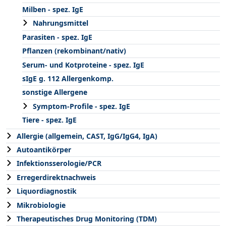
Milben - spez. IgE
Nahrungsmittel
Parasiten - spez. IgE
Pflanzen (rekombinant/nativ)
Serum- und Kotproteine - spez. IgE
sIgE g. 112 Allergenkomp.
sonstige Allergene
Symptom-Profile - spez. IgE
Tiere - spez. IgE
Allergie (allgemein, CAST, IgG/IgG4, IgA)
Autoantikörper
Infektionsserologie/PCR
Erregerdirektnachweis
Liquordiagnostik
Mikrobiologie
Therapeutisches Drug Monitoring (TDM)