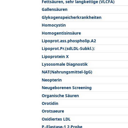
Fettsäuren, sehr langkettige (VLCFA)
Gallensäuren
Glykogenspeicherkrankheiten
Homocystin
Homogentisinsäure
Lipoprot.ass.phospholip.A2
Lipoprot.Pr.(sdLDL-Subkl.):
Lipoprotein X
Lysosomale Diagnostik
NAT(Nahrungsmittel-IgG)
Neopterin
Neugeborenen Screening
Organische Säuren
Orotidin
Orotsaeure
Oxidiertes LDL
P.-Elastase-1 2.Probe