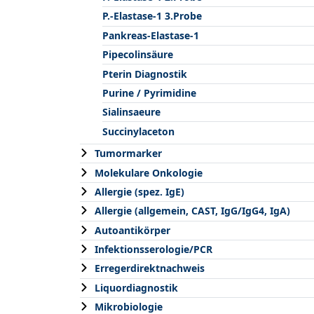
P.-Elastase-1 3.Probe
Pankreas-Elastase-1
Pipecolinsäure
Pterin Diagnostik
Purine / Pyrimidine
Sialinsaeure
Succinylaceton
Tumormarker
Molekulare Onkologie
Allergie (spez. IgE)
Allergie (allgemein, CAST, IgG/IgG4, IgA)
Autoantikörper
Infektionsserologie/PCR
Erregerdirektnachweis
Liquordiagnostik
Mikrobiologie