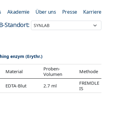
s
Akademie
Über uns
Presse
Karriere
B-Standort:
hing enzym (Erythr.)
Proben-
Material
Methode
Volumen
FREMDLE
EDTA-Blut
2.7 ml
IS