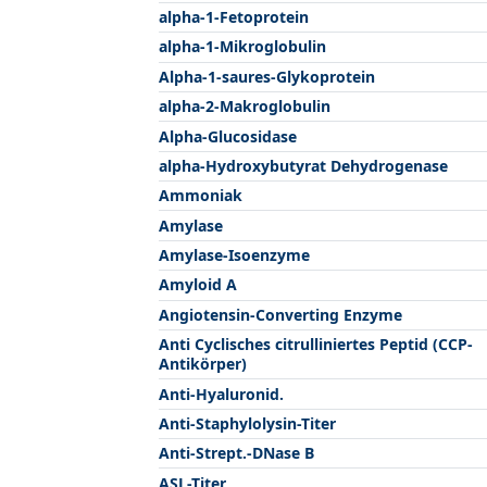
alpha-1-Fetoprotein
alpha-1-Mikroglobulin
Alpha-1-saures-Glykoprotein
alpha-2-Makroglobulin
Alpha-Glucosidase
alpha-Hydroxybutyrat Dehydrogenase
Ammoniak
Amylase
Amylase-Isoenzyme
Amyloid A
Angiotensin-Converting Enzyme
Anti Cyclisches citrulliniertes Peptid (CCP-
Antikörper)
Anti-Hyaluronid.
Anti-Staphylolysin-Titer
Anti-Strept.-DNase B
ASL-Titer