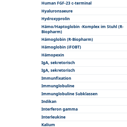
Human FGF-23 c-terminal
Hyaluronsaeure
Hydroxyprolin
Hämo/Haptoglobin -Komplex im Stuhl (R-
Biopharm)
Hämoglobin (R-Biopharm)
Hämoglobin (iFOBT)
Hämopexin
IgA, sekretorisch
IgA, sekretorisch
Immunfixation
Immunglobuline
Immunglobuline Subklassen
Indikan
Interferon gamma
Interleukine
Kalium