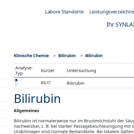
Labore Standorte
Leistungsverzeichni
Ihr SYNLA
Klinische Chemie
Bilirubin
Bilirubin
Analyse-
Kürzel
Untersuchung
Typ
Bilirubin
BILST
Bilirubin
Allgemeines
Bilirubin ist normalerweise nur im Brustmilchstuhl der Säug
nachweisbar, z. B. bei starker Passagebeschleunigung mi
Urobilinogen sind normale Bestandteile. Bei totalem Gallenab