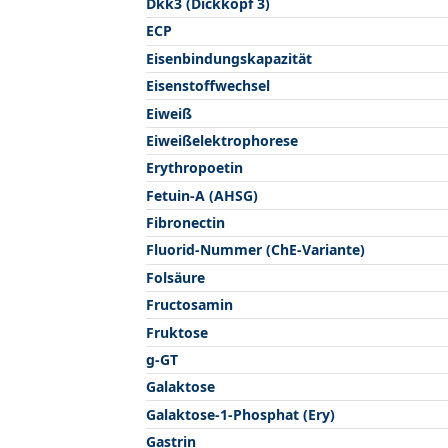
Dkk3 (Dickkopf 3)
ECP
Eisenbindungskapazität
Eisenstoffwechsel
Eiweiß
Eiweißelektrophorese
Erythropoetin
Fetuin-A (AHSG)
Fibronectin
Fluorid-Nummer (ChE-Variante)
Folsäure
Fructosamin
Fruktose
g-GT
Galaktose
Galaktose-1-Phosphat (Ery)
Gastrin