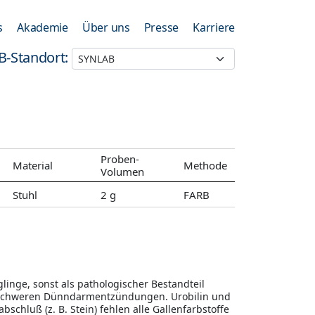
s
Akademie
Über uns
Presse
Karriere
B-Standort:
Proben-
Material
Methode
Volumen
Stuhl
2 g
FARB
linge, sonst als pathologischer Bestandteil
t schweren Dünndarmentzündungen. Urobilin und
schluß (z. B. Stein) fehlen alle Gallenfarbstoffe