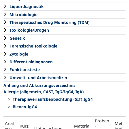
Liquordiagnostik
Mikrobiologie
Therapeutisches Drug Monitoring (TDM)
Toxikologie/Drogen
Genetik
Forensische Toxikologie
Zytologie
Differentialdiagnosen
Funktionsteste
Umwelt- und Arbeitsmedizin
Anhang und Abkürzungsverzeichnis
Allergie (allgemein, CAST, IgG/IgG4, IgA)
Therapieverlaufsbeobachtung (SIT) IgG4
Bienen-IgG4
Proben
Anal
Met
Kürz
Materia
-
yse-
Untersuchung
hod