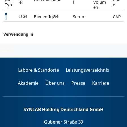
el
l
Volum
Typ
e
en
Bienen-IgG4
Serum
CAP
I1G4
Verwendung in
Therapieverlaufsbeobachtung (SIT) IgG4
2026-08-07
Labore & Standorte
Leistungsverzeichnis
Akademie
Über uns
Presse
Karriere
SYNLAB Holding Deutschland GmbH
Gubener Straße 39