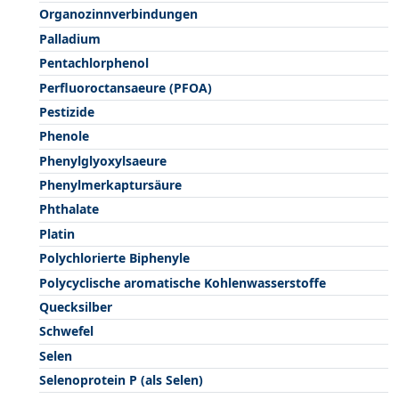
Organozinnverbindungen
Palladium
Pentachlorphenol
Perfluoroctansaeure (PFOA)
Pestizide
Phenole
Phenylglyoxylsaeure
Phenylmerkaptursäure
Phthalate
Platin
Polychlorierte Biphenyle
Polycyclische aromatische Kohlenwasserstoffe
Quecksilber
Schwefel
Selen
Selenoprotein P (als Selen)