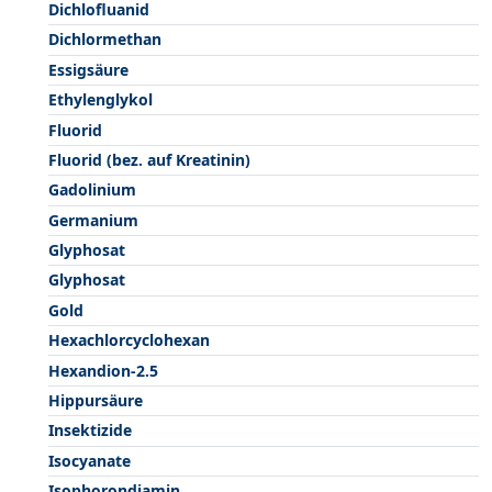
Dichlofluanid
Dichlormethan
Essigsäure
Ethylenglykol
Fluorid
Fluorid (bez. auf Kreatinin)
Gadolinium
Germanium
Glyphosat
Glyphosat
Gold
Hexachlorcyclohexan
Hexandion-2.5
Hippursäure
Insektizide
Isocyanate
Isophorondiamin