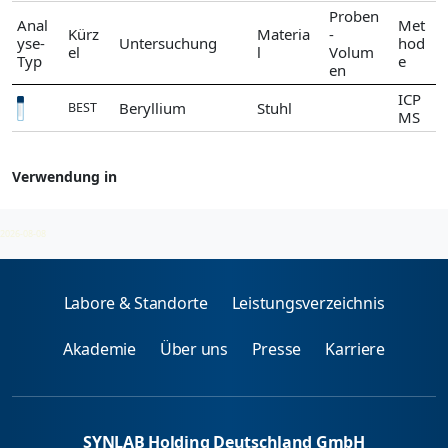
Proben
Anal
Met
Kürz
Materia
-
yse-
Untersuchung
hod
el
l
Volum
Typ
e
en
ICP
Beryllium
Stuhl
BEST
MS
Verwendung in
Beryllium
2026-08-08
Labore & Standorte
Leistungsverzeichnis
Akademie
Über uns
Presse
Karriere
SYNLAB Holding Deutschland GmbH