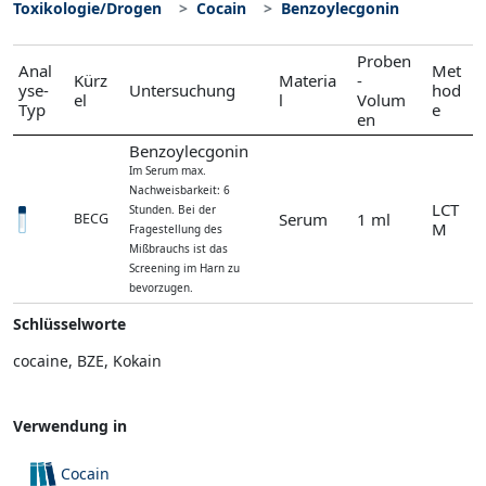
Toxikologie/Drogen
Cocain
Benzoylecgonin
Proben
Anal
Met
Kürz
Materia
-
yse-
Untersuchung
hod
el
l
Volum
Typ
e
en
Benzoylecgonin
Im Serum max.
Nachweisbarkeit: 6
LCT
Stunden. Bei der
Serum
1 ml
BECG
M
Fragestellung des
Mißbrauchs ist das
Screening im Harn zu
bevorzugen.
Schlüsselworte
cocaine, BZE, Kokain
Verwendung in
Cocain