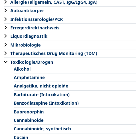
Allergie (allgemein, CAST, IgG/IgG4, IgA)
Autoantikörper
Infektionsserologie/PCR
Erregerdirektnachweis
Liquordiagnostik
Mikrobiologie
Therapeutisches Drug Monitoring (TDM)
Toxikologie/Drogen
Alkohol
Amphetamine
Analgetika, nicht opioide
Barbiturate (Intoxikation)
Benzodiazepine (Intoxikation)
Buprenorphin
Cannabinoide
Cannabinoide, synthetisch
Cocain