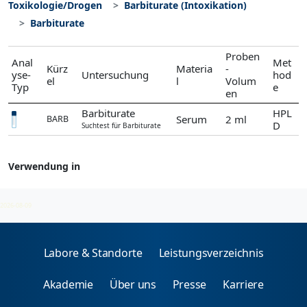
Toxikologie/Drogen
Barbiturate (Intoxikation)
Barbiturate
Proben
Anal
Met
Kürz
Materia
-
yse-
Untersuchung
hod
el
l
Volum
Typ
e
en
Barbiturate
HPL
Serum
2 ml
BARB
D
Suchtest für Barbiturate
Verwendung in
Barbiturate (Intoxikation)
2026-08-09
Labore & Standorte
Leistungsverzeichnis
Akademie
Über uns
Presse
Karriere