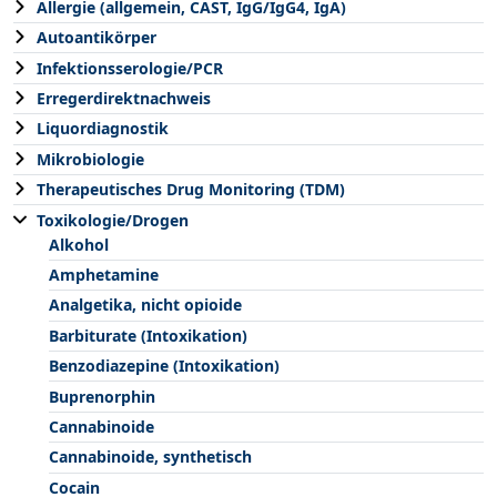
Allergie (allgemein, CAST, IgG/IgG4, IgA)
Autoantikörper
Infektionsserologie/PCR
Erregerdirektnachweis
Liquordiagnostik
Mikrobiologie
Therapeutisches Drug Monitoring (TDM)
Toxikologie/Drogen
Alkohol
Amphetamine
Analgetika, nicht opioide
Barbiturate (Intoxikation)
Benzodiazepine (Intoxikation)
Buprenorphin
Cannabinoide
Cannabinoide, synthetisch
Cocain