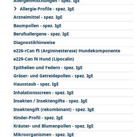
Allergenmischungen - spez. IgE
Allergie-Profile - spez. IgE
Arzneimittel - spez. IgE
Baumpollen - spez. IgE
Berufsallergene - spez. IgE
Diagnostikhinweise
e226-rCan f5 (Argininesterase) Hundekomponente
e229-Can f4 Hund (Lipocalin)
Epithelien und Federn - spez. IgE
Gräser- und Getreidepollen - spez. IgE
Hausstaub - spez. IgE
Inhalationsscreen - spez. IgE
Insekten / Insektengifte - spez. IgE
Insektengift (rekombinant) - spez. IgE
Kinder-Profil - spez. IgE
Kräuter- und Blumenpollen - spez. IgE
Mikroorganismen - spez. IgE