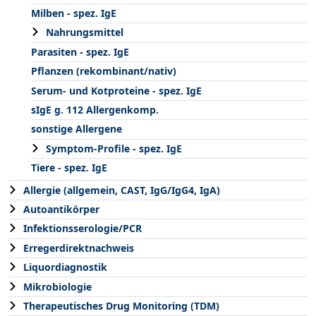
Milben - spez. IgE
Nahrungsmittel
Parasiten - spez. IgE
Pflanzen (rekombinant/nativ)
Serum- und Kotproteine - spez. IgE
sIgE g. 112 Allergenkomp.
sonstige Allergene
Symptom-Profile - spez. IgE
Tiere - spez. IgE
Allergie (allgemein, CAST, IgG/IgG4, IgA)
Autoantikörper
Infektionsserologie/PCR
Erregerdirektnachweis
Liquordiagnostik
Mikrobiologie
Therapeutisches Drug Monitoring (TDM)