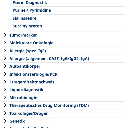
Pterin Diagnostik
Purine / Pyrimidine
Sialinsaeure
Succinylaceton
Tumormarker
Molekulare Onkologie
Allergie (spez. IgE)
Allergie (allgemein, CAST, IgG/IgG4, IgA)
Autoantikörper
Infektionsserologie/PCR
Erregerdirektnachweis
Liquordiagnostik
Mikrobiologie
Therapeutisches Drug Monitoring (TDM)
Toxikologie/Drogen
Genetik