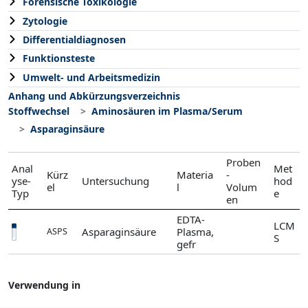
Forensische Toxikologie
Zytologie
Differentialdiagnosen
Funktionsteste
Umwelt- und Arbeitsmedizin
Anhang und Abkürzungsverzeichnis
Stoffwechsel
Aminosäuren im Plasma/Serum
Asparaginsäure
Proben
Anal
Met
Kürz
Materia
-
yse-
Untersuchung
hod
el
l
Volum
Typ
e
en
EDTA-
LCM
Asparaginsäure
Plasma,
ASPS
S
gefr
Verwendung in