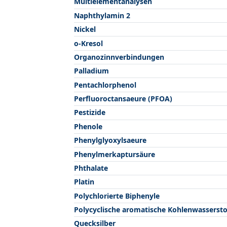
Multielementanalysen
Naphthylamin 2
Nickel
o-Kresol
Organozinnverbindungen
Palladium
Pentachlorphenol
Perfluoroctansaeure (PFOA)
Pestizide
Phenole
Phenylglyoxylsaeure
Phenylmerkaptursäure
Phthalate
Platin
Polychlorierte Biphenyle
Polycyclische aromatische Kohlenwassersto
Quecksilber