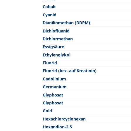
Cobalt
Cyanid
Dianilinmethan (DDPM)
Dichlofluanid
Dichlormethan
Essigsäure
Ethylenglykol
Fluorid
Fluorid (bez. auf Kreatinin)
Gadolinium
Germanium
Glyphosat
Glyphosat
Gold
Hexachlorcyclohexan
Hexandion-2.5