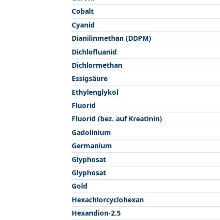
Cobalt
Cyanid
Dianilinmethan (DDPM)
Dichlofluanid
Dichlormethan
Essigsäure
Ethylenglykol
Fluorid
Fluorid (bez. auf Kreatinin)
Gadolinium
Germanium
Glyphosat
Glyphosat
Gold
Hexachlorcyclohexan
Hexandion-2.5