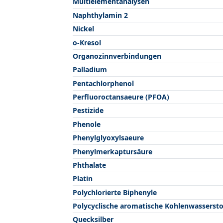
Multielementanalysen
Naphthylamin 2
Nickel
o-Kresol
Organozinnverbindungen
Palladium
Pentachlorphenol
Perfluoroctansaeure (PFOA)
Pestizide
Phenole
Phenylglyoxylsaeure
Phenylmerkaptursäure
Phthalate
Platin
Polychlorierte Biphenyle
Polycyclische aromatische Kohlenwassersto
Quecksilber