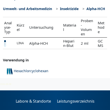
Umwelt- und Arbeitsmedizin
Insektizide
Alpha-HCH
Proben
Anal
Met
Kürz
Materia
-
yse-
Untersuchung
hod
el
l
Volum
Typ
e
en
Hepari
GC
Alpha-HCH
2 ml
LINA
n-Blut
MS
Verwendung in
Hexachlorcyclohexan
Insektizide
2026-08-08
Labore & Standorte
Leistungsverzeichnis