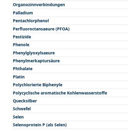
Organozinnverbindungen
Palladium
Pentachlorphenol
Perfluoroctansaeure (PFOA)
Pestizide
Phenole
Phenylglyoxylsaeure
Phenylmerkaptursäure
Phthalate
Platin
Polychlorierte Biphenyle
Polycyclische aromatische Kohlenwasserstoffe
Quecksilber
Schwefel
Selen
Selenoprotein P (als Selen)