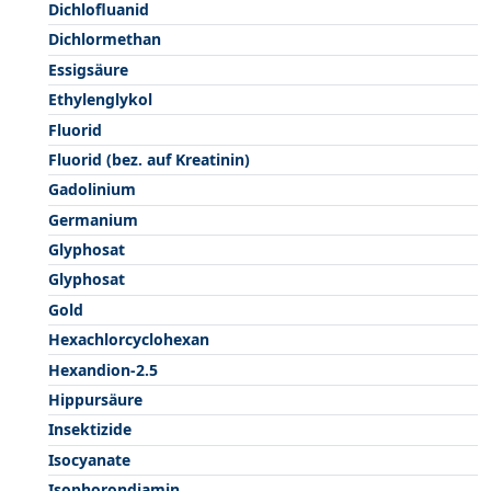
Dichlofluanid
Dichlormethan
Essigsäure
Ethylenglykol
Fluorid
Fluorid (bez. auf Kreatinin)
Gadolinium
Germanium
Glyphosat
Glyphosat
Gold
Hexachlorcyclohexan
Hexandion-2.5
Hippursäure
Insektizide
Isocyanate
Isophorondiamin