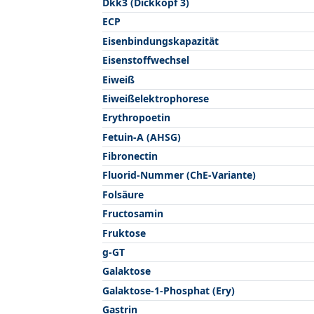
Dkk3 (Dickkopf 3)
ECP
Eisenbindungskapazität
Eisenstoffwechsel
Eiweiß
Eiweißelektrophorese
Erythropoetin
Fetuin-A (AHSG)
Fibronectin
Fluorid-Nummer (ChE-Variante)
Folsäure
Fructosamin
Fruktose
g-GT
Galaktose
Galaktose-1-Phosphat (Ery)
Gastrin