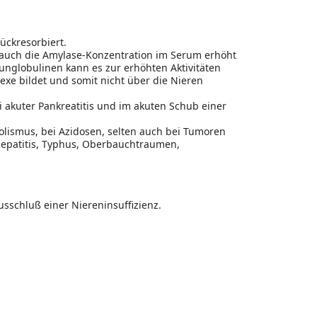
ückresorbiert.
n auch die Amylase-Konzentration im Serum erhöht
globulinen kann es zur erhöhten Aktivitäten
e bildet und somit nicht über die Nieren
i akuter Pankreatitis und im akuten Schub einer
holismus, bei Azidosen, selten auch bei Tumoren
shepatitis, Typhus, Oberbauchtraumen,
usschluß einer Niereninsuffizienz.