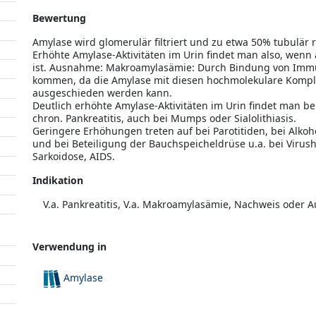
Bewertung
Amylase wird glomerulär filtriert und zu etwa 50% tubulär r
Erhöhte Amylase-Aktivitäten im Urin findet man also, wen
ist. Ausnahme: Makroamylasämie: Durch Bindung von Immun
kommen, da die Amylase mit diesen hochmolekulare Komplex
ausgeschieden werden kann.
Deutlich erhöhte Amylase-Aktivitäten im Urin findet man be
chron. Pankreatitis, auch bei Mumps oder Sialolithiasis.
Geringere Erhöhungen treten auf bei Parotitiden, bei Alko
und bei Beteiligung der Bauchspeicheldrüse u.a. bei Viru
Sarkoidose, AIDS.
Indikation
V.a. Pankreatitis, V.a. Makroamylasämie, Nachweis oder A
Verwendung in
Amylase