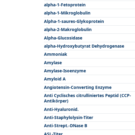
alpha-1-Fetoprotein
alpha-1-Mikroglobulin
Alpha-1-saures-Glykoprotein
alpha-2-Makroglobulin
Alpha-Glucosidase
alpha-Hydroxybutyrat Dehydrogenase
Ammoniak
Amylase
Amylase-Isoenzyme
Amyloid A
Angiotensin-Converting Enzyme
Anti Cyclisches citrulliniertes Peptid (CCP-
Antikörper)
Anti-Hyaluronid.
Anti-Staphylolysin-Titer
Anti-Strept.-DNase B
ASL-Titer