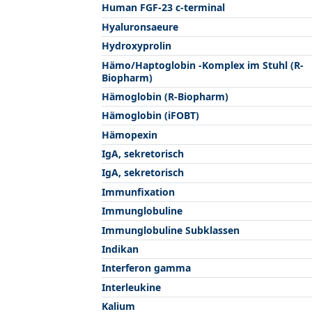
Human FGF-23 c-terminal
Hyaluronsaeure
Hydroxyprolin
Hämo/Haptoglobin -Komplex im Stuhl (R-
Biopharm)
Hämoglobin (R-Biopharm)
Hämoglobin (iFOBT)
Hämopexin
IgA, sekretorisch
IgA, sekretorisch
Immunfixation
Immunglobuline
Immunglobuline Subklassen
Indikan
Interferon gamma
Interleukine
Kalium