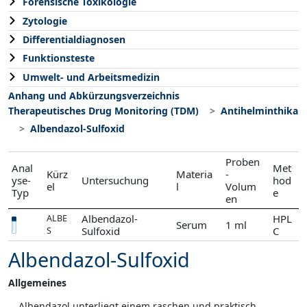
Forensische Toxikologie
Zytologie
Differentialdiagnosen
Funktionsteste
Umwelt- und Arbeitsmedizin
Anhang und Abkürzungsverzeichnis
Therapeutisches Drug Monitoring (TDM)
Antihelminthika
Albendazol-Sulfoxid
Proben
Anal
Met
Kürz
Materia
-
yse-
Untersuchung
hod
el
l
Volum
Typ
e
en
Albendazol-
HPL
ALBE
Serum
1 ml
Sulfoxid
C
S
Albendazol-Sulfoxid
Allgemeines
Albendazol unterliegt einem raschen und praktisch