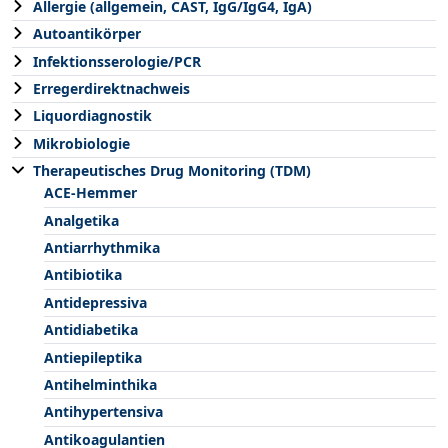
Allergie (allgemein, CAST, IgG/IgG4, IgA)
Autoantikörper
Infektionsserologie/PCR
Erregerdirektnachweis
Liquordiagnostik
Mikrobiologie
Therapeutisches Drug Monitoring (TDM)
ACE-Hemmer
Analgetika
Antiarrhythmika
Antibiotika
Antidepressiva
Antidiabetika
Antiepileptika
Antihelminthika
Antihypertensiva
Antikoagulantien