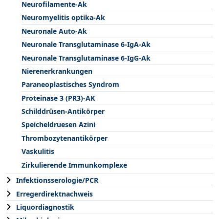
Neurofilamente-Ak
Neuromyelitis optika-Ak
Neuronale Auto-Ak
Neuronale Transglutaminase 6-IgA-Ak
Neuronale Transglutaminase 6-IgG-Ak
Nierenerkrankungen
Paraneoplastisches Syndrom
Proteinase 3 (PR3)-AK
Schilddrüsen-Antikörper
Speicheldruesen Azini
Thrombozytenantikörper
Vaskulitis
Zirkulierende Immunkomplexe
Infektionsserologie/PCR
Erregerdirektnachweis
Liquordiagnostik