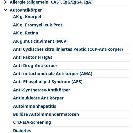
Allergie (allgemein, CAST, IgG/IgG4, IgA)
Autoantikörper
AK g. Knorpel
AK g. Promyel.leuk.Prot.
AK g. Retina
AK g.mut.cit.Viment.(MCV)
Anti Cyclisches citrulliniertes Peptid (CCP-Antikörper)
Anti Faktor H (IgG)
Anti-Drug-Antikörper
Anti-mitochondriale Antikörper (AMA)
Anti-Phospholipid-Syndrom (APS)
Anti-Synthetase-Antikörper
Antinukleäre Antikörper
Autoimmunhepatitis
Bullöse Autoimmundermatosen
CTD-EIA-Screening
Diabetes