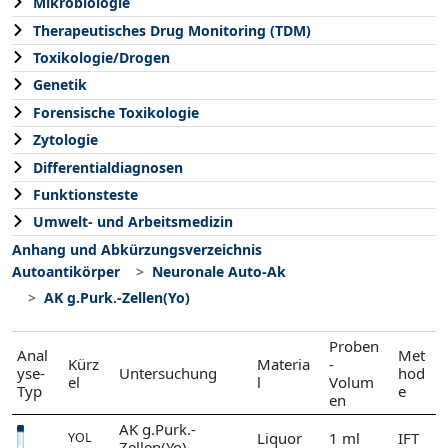
Mikrobiologie
Therapeutisches Drug Monitoring (TDM)
Toxikologie/Drogen
Genetik
Forensische Toxikologie
Zytologie
Differentialdiagnosen
Funktionsteste
Umwelt- und Arbeitsmedizin
Anhang und Abkürzungsverzeichnis
Autoantikörper
Neuronale Auto-Ak
AK g.Purk.-Zellen(Yo)
Proben
Anal
Met
Kürz
Materia
-
yse-
Untersuchung
hod
el
l
Volum
Typ
e
en
AK g.Purk.-
Liquor
1 ml
IFT
YOL
Zellen(Yo)