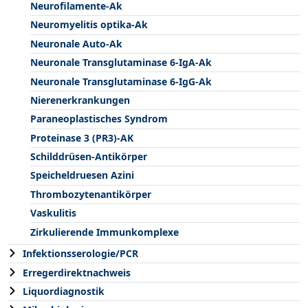
Neurofilamente-Ak
Neuromyelitis optika-Ak
Neuronale Auto-Ak
Neuronale Transglutaminase 6-IgA-Ak
Neuronale Transglutaminase 6-IgG-Ak
Nierenerkrankungen
Paraneoplastisches Syndrom
Proteinase 3 (PR3)-AK
Schilddrüsen-Antikörper
Speicheldruesen Azini
Thrombozytenantikörper
Vaskulitis
Zirkulierende Immunkomplexe
Infektionsserologie/PCR
Erregerdirektnachweis
Liquordiagnostik