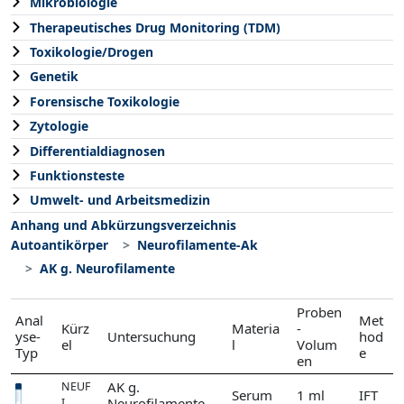
Mikrobiologie
Therapeutisches Drug Monitoring (TDM)
Toxikologie/Drogen
Genetik
Forensische Toxikologie
Zytologie
Differentialdiagnosen
Funktionsteste
Umwelt- und Arbeitsmedizin
Anhang und Abkürzungsverzeichnis
Autoantikörper
Neurofilamente-Ak
AK g. Neurofilamente
Proben
Anal
Met
Kürz
Materia
-
yse-
Untersuchung
hod
el
l
Volum
Typ
e
en
AK g.
NEUF
Serum
1 ml
IFT
Neurofilamente
I