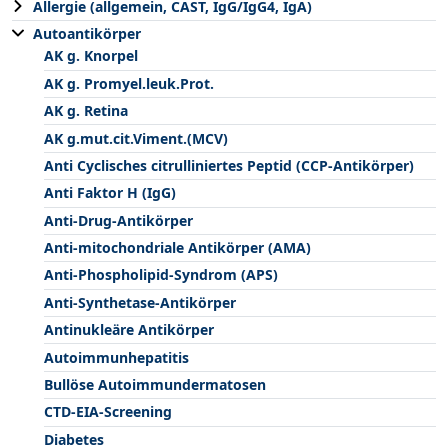
Allergie (allgemein, CAST, IgG/IgG4, IgA)
Autoantikörper
AK g. Knorpel
AK g. Promyel.leuk.Prot.
AK g. Retina
AK g.mut.cit.Viment.(MCV)
Anti Cyclisches citrulliniertes Peptid (CCP-Antikörper)
Anti Faktor H (IgG)
Anti-Drug-Antikörper
Anti-mitochondriale Antikörper (AMA)
Anti-Phospholipid-Syndrom (APS)
Anti-Synthetase-Antikörper
Antinukleäre Antikörper
Autoimmunhepatitis
Bullöse Autoimmundermatosen
CTD-EIA-Screening
Diabetes