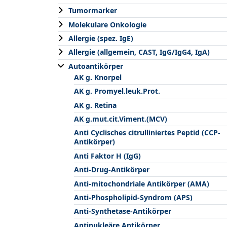
Tumormarker
Molekulare Onkologie
Allergie (spez. IgE)
Allergie (allgemein, CAST, IgG/IgG4, IgA)
Autoantikörper
AK g. Knorpel
AK g. Promyel.leuk.Prot.
AK g. Retina
AK g.mut.cit.Viment.(MCV)
Anti Cyclisches citrulliniertes Peptid (CCP-
Antikörper)
Anti Faktor H (IgG)
Anti-Drug-Antikörper
Anti-mitochondriale Antikörper (AMA)
Anti-Phospholipid-Syndrom (APS)
Anti-Synthetase-Antikörper
Antinukleäre Antikörper