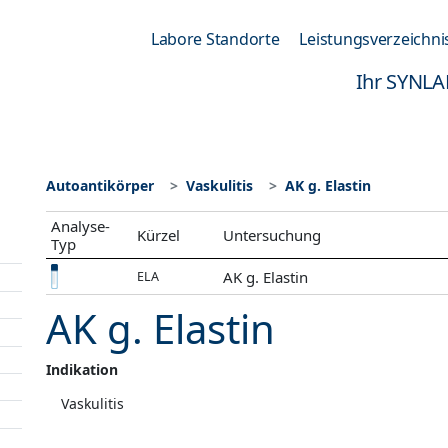
Labore Standorte
Leistungsverzeichni
Ihr SYNLA
Autoantikörper
Vaskulitis
AK g. Elastin
Analyse-
Kürzel
Untersuchung
Typ
AK g. Elastin
ELA
AK g. Elastin
Indikation
Vaskulitis