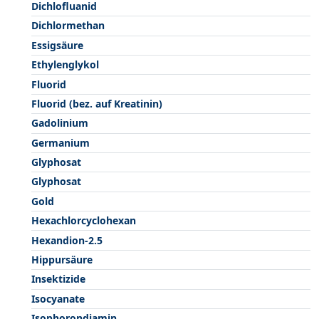
Dichlofluanid
Dichlormethan
Essigsäure
Ethylenglykol
Fluorid
Fluorid (bez. auf Kreatinin)
Gadolinium
Germanium
Glyphosat
Glyphosat
Gold
Hexachlorcyclohexan
Hexandion-2.5
Hippursäure
Insektizide
Isocyanate
Isophorondiamin