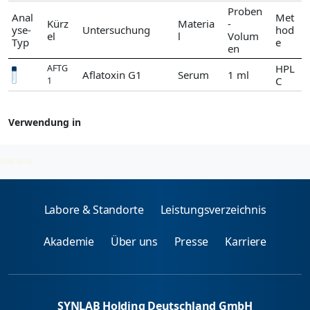
Proben
Anal
Met
Kürz
Materia
-
yse-
Untersuchung
hod
el
l
Volum
Typ
e
en
HPL
AFTG
Aflatoxin G1
Serum
1 ml
C
1
Verwendung in
Aflatoxine
2026-08-08
Labore & Standorte
Leistungsverzeichnis
Akademie
Über uns
Presse
Karriere
SYNLAB Holding Deutschland GmbH