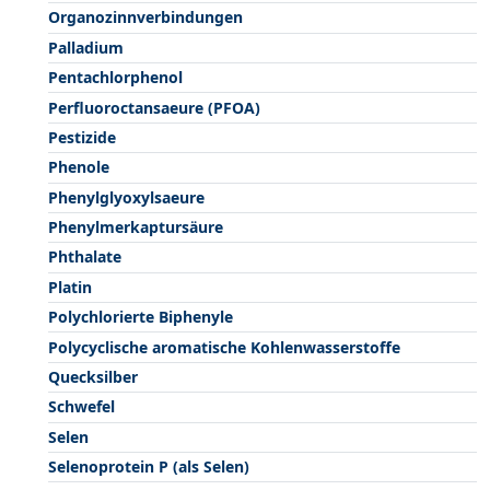
Organozinnverbindungen
Palladium
Pentachlorphenol
Perfluoroctansaeure (PFOA)
Pestizide
Phenole
Phenylglyoxylsaeure
Phenylmerkaptursäure
Phthalate
Platin
Polychlorierte Biphenyle
Polycyclische aromatische Kohlenwasserstoffe
Quecksilber
Schwefel
Selen
Selenoprotein P (als Selen)