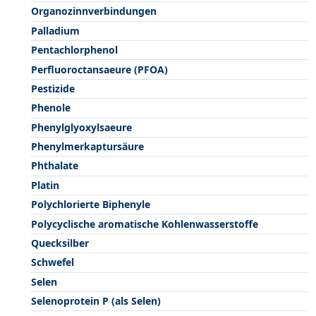
Organozinnverbindungen
Palladium
Pentachlorphenol
Perfluoroctansaeure (PFOA)
Pestizide
Phenole
Phenylglyoxylsaeure
Phenylmerkaptursäure
Phthalate
Platin
Polychlorierte Biphenyle
Polycyclische aromatische Kohlenwasserstoffe
Quecksilber
Schwefel
Selen
Selenoprotein P (als Selen)