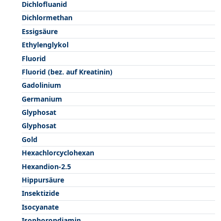
Dichlofluanid
Dichlormethan
Essigsäure
Ethylenglykol
Fluorid
Fluorid (bez. auf Kreatinin)
Gadolinium
Germanium
Glyphosat
Glyphosat
Gold
Hexachlorcyclohexan
Hexandion-2.5
Hippursäure
Insektizide
Isocyanate
Isophorondiamin