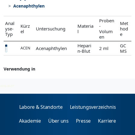
Acenaphthylen
Proben
Anal
Met
Kürz
Materia
-
yse-
Untersuchung
hod
el
l
Volum
Typ
e
en
Hepari
GC
Acenaphthylen
2 ml
ACEN
n-Blut
MS
Verwendung in
Polycyclische aromatische Kohlenwasserstoffe
2026-08-07
Labore & Standorte
Leistungsverzeichnis
Akademie
Über uns
Presse
Karriere