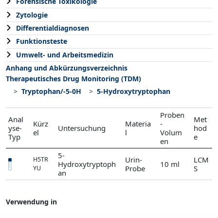
Forensische Toxikologie
Zytologie
Differentialdiagnosen
Funktionsteste
Umwelt- und Arbeitsmedizin
Anhang und Abkürzungsverzeichnis
Therapeutisches Drug Monitoring (TDM)
Tryptophan/-5-0H
5-Hydroxytryptophan
Proben
Anal
Met
Kürz
Materia
-
yse-
Untersuchung
hod
el
l
Volum
Typ
e
en
5-
Urin-
LCM
H5TR
Hydroxytryptoph
10 ml
Probe
S
YU
an
Verwendung in