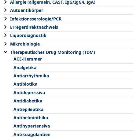
Allergie (allgemein, CAST, IgG/IgG4, IgA)
Autoantikörper
Infektionsserologie/PCR
Erregerdirektnachweis
Liquordiagnostik
Mikrobiologie
Therapeutisches Drug Monitoring (TDM)
ACE-Hemmer
Analgetika
Antiarrhythmika
Antibiotika
Antidepressiva
Antidiabetika
Antiepileptika
Antihelminthika
Antihypertensiva
Antikoagulantien