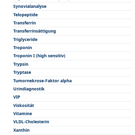
Synovialanalyse
Telopeptide
Transferrin
Transferrinsättigung
Triglyceride
Troponin
Troponin I (high sensitiv)
Trypsin
Tryptase
Tumornekrose-Faktor alpha
Urindiagnostik
VIP
Viskosität
Vitamine
VLDL-Cholesterin
Xanthin