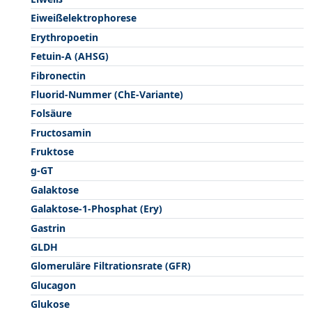
Eiweißelektrophorese
Erythropoetin
Fetuin-A (AHSG)
Fibronectin
Fluorid-Nummer (ChE-Variante)
Folsäure
Fructosamin
Fruktose
g-GT
Galaktose
Galaktose-1-Phosphat (Ery)
Gastrin
GLDH
Glomeruläre Filtrationsrate (GFR)
Glucagon
Glukose