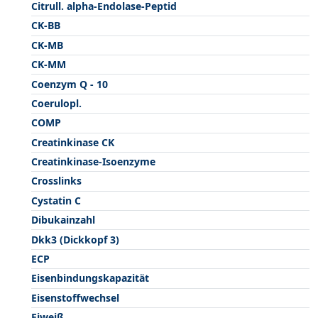
Citrull. alpha-Endolase-Peptid
CK-BB
CK-MB
CK-MM
Coenzym Q - 10
Coerulopl.
COMP
Creatinkinase CK
Creatinkinase-Isoenzyme
Crosslinks
Cystatin C
Dibukainzahl
Dkk3 (Dickkopf 3)
ECP
Eisenbindungskapazität
Eisenstoffwechsel
Eiweiß