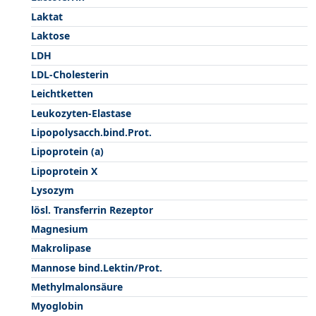
Laktat
Laktose
LDH
LDL-Cholesterin
Leichtketten
Leukozyten-Elastase
Lipopolysacch.bind.Prot.
Lipoprotein (a)
Lipoprotein X
Lysozym
lösl. Transferrin Rezeptor
Magnesium
Makrolipase
Mannose bind.Lektin/Prot.
Methylmalonsäure
Myoglobin