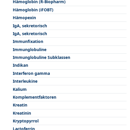
Hämoglobin (R-Biopharm)
Hämoglobin (iFOBT)
Hämopexin
IgA, sekretorisch
IgA, sekretorisch
Immunfixation
Immunglobuline
Immunglobuline Subklassen
Indikan
Interferon gamma
Interleukine
Kalium
Komplementfaktoren
Kreatin
Kreatinin
Kryptopyrrol
Lactoferrin