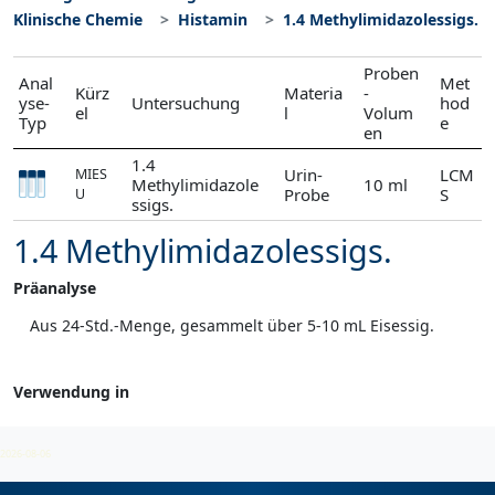
Klinische Chemie
Histamin
1.4 Methylimidazolessigs.
Proben
Anal
Met
Kürz
Materia
-
yse-
Untersuchung
hod
el
l
Volum
Typ
e
en
1.4
Urin-
LCM
MIES
Methylimidazole
10 ml
Probe
S
U
ssigs.
1.4 Methylimidazolessigs.
Präanalyse
Aus 24-Std.-Menge, gesammelt über 5-10 mL Eisessig.
Verwendung in
Histamin
2026-08-06