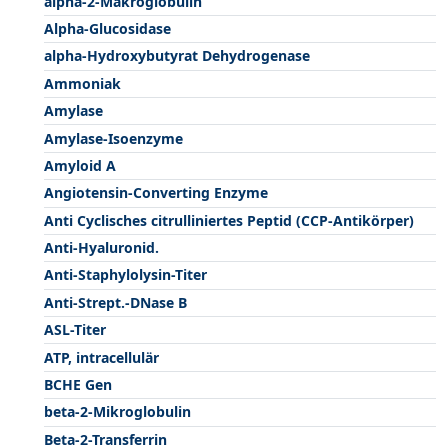
alpha-2-Makroglobulin
Alpha-Glucosidase
alpha-Hydroxybutyrat Dehydrogenase
Ammoniak
Amylase
Amylase-Isoenzyme
Amyloid A
Angiotensin-Converting Enzyme
Anti Cyclisches citrulliniertes Peptid (CCP-Antikörper)
Anti-Hyaluronid.
Anti-Staphylolysin-Titer
Anti-Strept.-DNase B
ASL-Titer
ATP, intracellulär
BCHE Gen
beta-2-Mikroglobulin
Beta-2-Transferrin