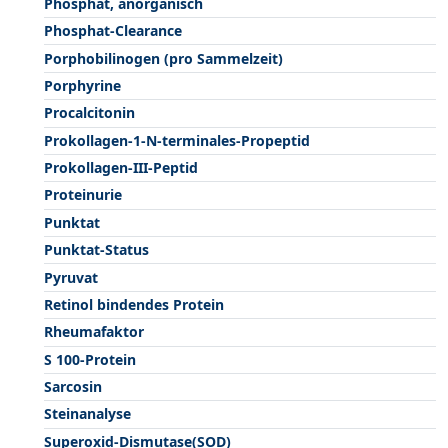
Phosphat, anorganisch
Phosphat-Clearance
Porphobilinogen (pro Sammelzeit)
Porphyrine
Procalcitonin
Prokollagen-1-N-terminales-Propeptid
Prokollagen-III-Peptid
Proteinurie
Punktat
Punktat-Status
Pyruvat
Retinol bindendes Protein
Rheumafaktor
S 100-Protein
Sarcosin
Steinanalyse
Superoxid-Dismutase(SOD)