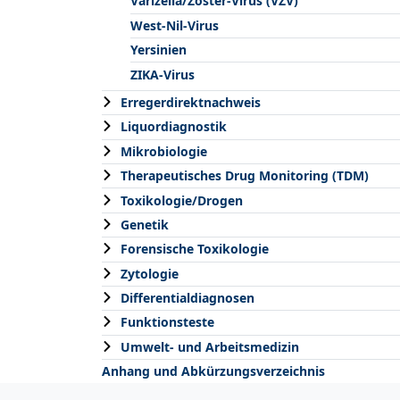
Varizella/Zoster-Virus (VZV)
West-Nil-Virus
Yersinien
ZIKA-Virus
Erregerdirektnachweis
Liquordiagnostik
Mikrobiologie
Therapeutisches Drug Monitoring (TDM)
Toxikologie/Drogen
Genetik
Forensische Toxikologie
Zytologie
Differentialdiagnosen
Funktionsteste
Umwelt- und Arbeitsmedizin
Anhang und Abkürzungsverzeichnis