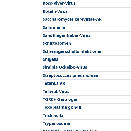
Ross-River-Virus
Röteln-Virus
Saccharomyces cerevisiae-Ak
Salmonella
Sandfliegenfieber-Virus
Schistosomen
Schwangerschaftsinfektionen
Shigella
Sindbis-Ockelbo-Virus
Streptococcus pneumoniae
Tetanus AK
Tollwut-Virus
TORCH-Serologie
Toxoplasma gondii
Trichinella
Trypanosoma