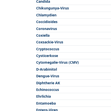
Candida
Chikungunya-Virus
Chlamydien
Coccidioides
Coronavirus
Coxiella
Coxsackie-Virus
Cryptococcus
Cysticerkose
Cytomegalie-Virus (CMV)
D-Arabinitol
Dengue-Virus
Diphtherie AK
Echinococcus
Ehrlichia
Entamoeba
Entero-Viren