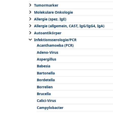
Tumormarker
Molekulare Onkologie
Allergie (spez. IgE)
Allergie (allgemein, CAST, IgG/IgG4, IgA)
Autoantikörper
Infektionsserologie/PCR
Acanthamoeba (PCR)
Adeno-Virus
Aspergillus
Babesia
Bartonella
Bordetella
Borrelien
Brucella
Calici-Virus
Campylobacter