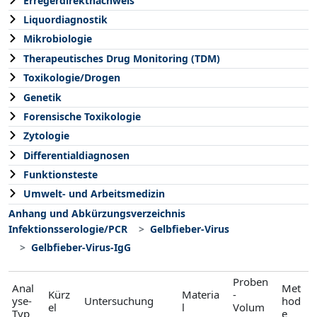
Erregerdirektnachweis
Liquordiagnostik
Mikrobiologie
Therapeutisches Drug Monitoring (TDM)
Toxikologie/Drogen
Genetik
Forensische Toxikologie
Zytologie
Differentialdiagnosen
Funktionsteste
Umwelt- und Arbeitsmedizin
Anhang und Abkürzungsverzeichnis
Infektionsserologie/PCR
Gelbfieber-Virus
Gelbfieber-Virus-IgG
Proben
Anal
Met
Kürz
Materia
-
yse-
Untersuchung
hod
el
l
Volum
Typ
e