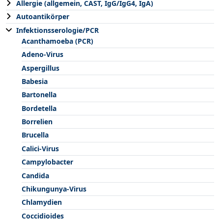
Allergie (allgemein, CAST, IgG/IgG4, IgA)
Autoantikörper
Infektionsserologie/PCR
Acanthamoeba (PCR)
Adeno-Virus
Aspergillus
Babesia
Bartonella
Bordetella
Borrelien
Brucella
Calici-Virus
Campylobacter
Candida
Chikungunya-Virus
Chlamydien
Coccidioides