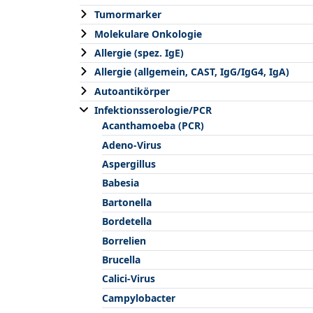
Tumormarker
Molekulare Onkologie
Allergie (spez. IgE)
Allergie (allgemein, CAST, IgG/IgG4, IgA)
Autoantikörper
Infektionsserologie/PCR
Acanthamoeba (PCR)
Adeno-Virus
Aspergillus
Babesia
Bartonella
Bordetella
Borrelien
Brucella
Calici-Virus
Campylobacter