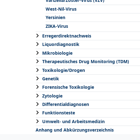
Varizella/Zoster-Virus (VZV)
West-Nil-Virus
Yersinien
ZIKA-Virus
Erregerdirektnachweis
Liquordiagnostik
Mikrobiologie
Therapeutisches Drug Monitoring (TDM)
Toxikologie/Drogen
Genetik
Forensische Toxikologie
Zytologie
Differentialdiagnosen
Funktionsteste
Umwelt- und Arbeitsmedizin
Anhang und Abkürzungsverzeichnis