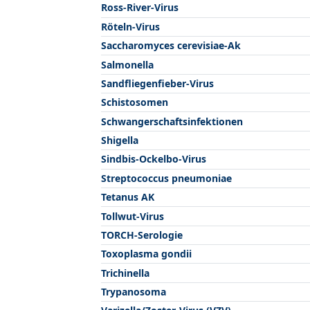
Ross-River-Virus
Röteln-Virus
Saccharomyces cerevisiae-Ak
Salmonella
Sandfliegenfieber-Virus
Schistosomen
Schwangerschaftsinfektionen
Shigella
Sindbis-Ockelbo-Virus
Streptococcus pneumoniae
Tetanus AK
Tollwut-Virus
TORCH-Serologie
Toxoplasma gondii
Trichinella
Trypanosoma