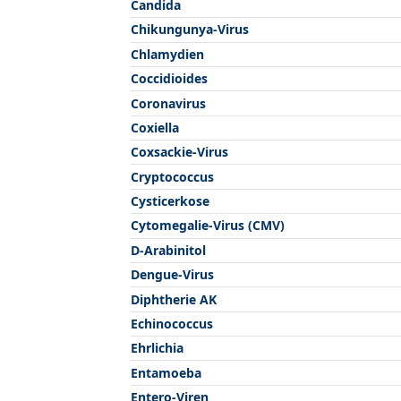
Candida
Chikungunya-Virus
Chlamydien
Coccidioides
Coronavirus
Coxiella
Coxsackie-Virus
Cryptococcus
Cysticerkose
Cytomegalie-Virus (CMV)
D-Arabinitol
Dengue-Virus
Diphtherie AK
Echinococcus
Ehrlichia
Entamoeba
Entero-Viren