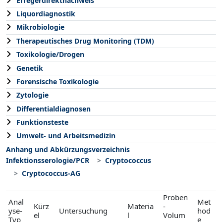
Erregerdirektnachweis
Liquordiagnostik
Mikrobiologie
Therapeutisches Drug Monitoring (TDM)
Toxikologie/Drogen
Genetik
Forensische Toxikologie
Zytologie
Differentialdiagnosen
Funktionsteste
Umwelt- und Arbeitsmedizin
Anhang und Abkürzungsverzeichnis
Infektionsserologie/PCR
Cryptococcus
Cryptococcus-AG
Proben
Anal
Met
Kürz
Materia
-
yse-
Untersuchung
hod
el
l
Volum
Typ
e