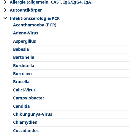
Allergie (allgemein, CAST, IgG/IgG4, IgA)
Autoantikörper
Infektionsserologie/PCR
Acanthamoeba (PCR)
Adeno-Virus
Aspergillus
Babesia
Bartonella
Bordetella
Borrelien
Brucella
Calici-Virus
Campylobacter
Candida
Chikungunya-Virus
Chlamydien
Coccidioides