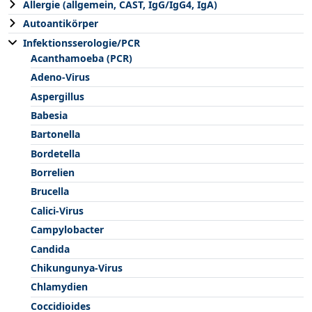
Allergie (allgemein, CAST, IgG/IgG4, IgA)
Autoantikörper
Infektionsserologie/PCR
Acanthamoeba (PCR)
Adeno-Virus
Aspergillus
Babesia
Bartonella
Bordetella
Borrelien
Brucella
Calici-Virus
Campylobacter
Candida
Chikungunya-Virus
Chlamydien
Coccidioides