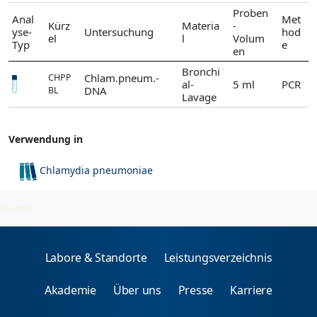
Proben
Anal
Met
Kürz
Materia
-
yse-
Untersuchung
hod
el
l
Volum
Typ
e
en
Bronchi
Chlam.pneum.-
CHPP
al-
5 ml
PCR
DNA
BL
Lavage
Verwendung in
Chlamydia pneumoniae
Chlamydien
2026-08-07
Labore & Standorte
Leistungsverzeichnis
Akademie
Über uns
Presse
Karriere