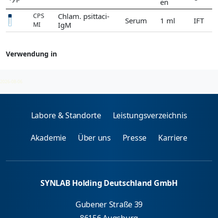
en
Chlam. psittaci-
CPS
Serum
1 ml
IFT
IgM
MI
Verwendung in
Chlamydien
2026-08-06
Labore & Standorte
Leistungsverzeichnis
Akademie
Über uns
Presse
Karriere
SYNLAB Holding Deutschland GmbH
Gubener Straße 39
86156 Augsburg