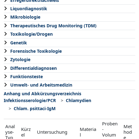
Erregerdirektnachweis
Liquordiagnostik
Mikrobiologie
Therapeutisches Drug Monitoring (TDM)
Toxikologie/Drogen
Genetik
Forensische Toxikologie
Zytologie
Differentialdiagnosen
Funktionsteste
Umwelt- und Arbeitsmedizin
Anhang und Abkürzungsverzeichnis
Infektionsserologie/PCR
Chlamydien
Chlam. psittaci-IgM
Proben
Anal
Met
Kürz
Materia
-
yse-
Untersuchung
hod
el
l
Volum
Typ
e