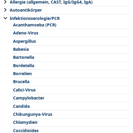
Allergie (allgemein, CAST, IgG/IgG4, IgA)
Autoantikörper
Infektionsserologie/PCR
Acanthamoeba (PCR)
Adeno-Virus
Aspergillus
Babesia
Bartonella
Bordetella
Borrelien
Brucella
Calici-Virus
Campylobacter
Candida
Chikungunya-Virus
Chlamydien
Coccidioides