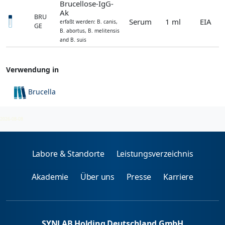
Brucellose-IgG-
Ak
BRU
Serum
1 ml
EIA
erfaßt werden: B. canis,
GE
B. abortus, B. melitensis
and B. suis
Verwendung in
Brucella
Brucellen
2026-08-08
Labore & Standorte
Leistungsverzeichnis
Akademie
Über uns
Presse
Karriere
SYNLAB Holding Deutschland GmbH