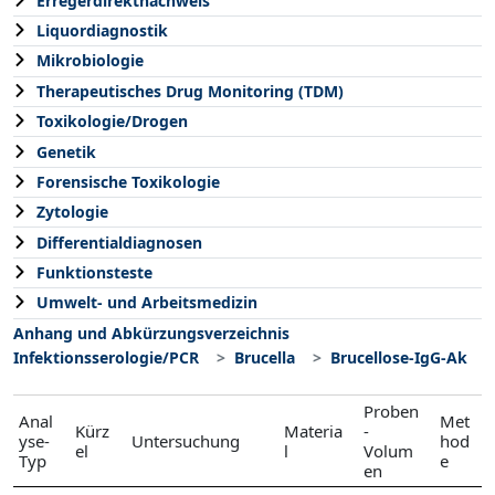
Erregerdirektnachweis
Liquordiagnostik
Mikrobiologie
Therapeutisches Drug Monitoring (TDM)
Toxikologie/Drogen
Genetik
Forensische Toxikologie
Zytologie
Differentialdiagnosen
Funktionsteste
Umwelt- und Arbeitsmedizin
Anhang und Abkürzungsverzeichnis
Infektionsserologie/PCR
Brucella
Brucellose-IgG-Ak
Proben
Anal
Met
Kürz
Materia
-
yse-
Untersuchung
hod
el
l
Volum
Typ
e
en