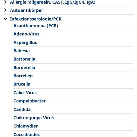
Allergie (allgemein, CAST, IgG/IgG4, IgA)
Autoantikörper
Infektionsserologie/PCR
Acanthamoeba (PCR)
Adeno-Virus
Aspergillus
Babesia
Bartonella
Bordetella
Borrelien
Brucella
Calici-Virus
Campylobacter
Candida
Chikungunya-Virus
Chlamydien
Coccidioides