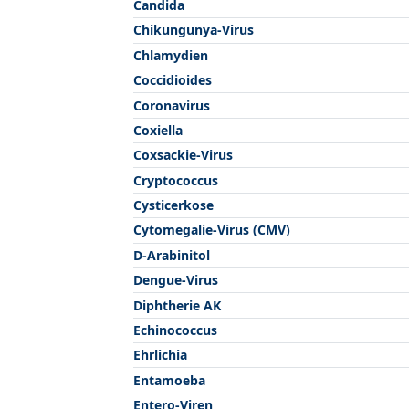
Candida
Chikungunya-Virus
Chlamydien
Coccidioides
Coronavirus
Coxiella
Coxsackie-Virus
Cryptococcus
Cysticerkose
Cytomegalie-Virus (CMV)
D-Arabinitol
Dengue-Virus
Diphtherie AK
Echinococcus
Ehrlichia
Entamoeba
Entero-Viren