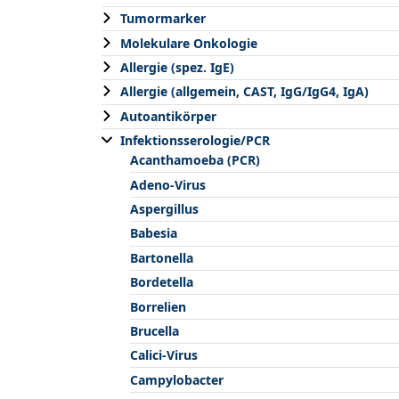
Tumormarker
Molekulare Onkologie
Allergie (spez. IgE)
Allergie (allgemein, CAST, IgG/IgG4, IgA)
Autoantikörper
Infektionsserologie/PCR
Acanthamoeba (PCR)
Adeno-Virus
Aspergillus
Babesia
Bartonella
Bordetella
Borrelien
Brucella
Calici-Virus
Campylobacter