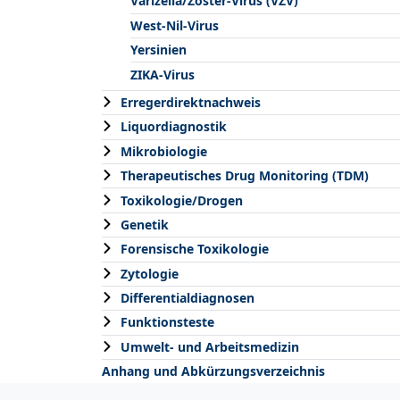
Varizella/Zoster-Virus (VZV)
West-Nil-Virus
Yersinien
ZIKA-Virus
Erregerdirektnachweis
Liquordiagnostik
Mikrobiologie
Therapeutisches Drug Monitoring (TDM)
Toxikologie/Drogen
Genetik
Forensische Toxikologie
Zytologie
Differentialdiagnosen
Funktionsteste
Umwelt- und Arbeitsmedizin
Anhang und Abkürzungsverzeichnis