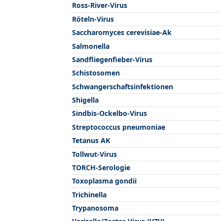
Ross-River-Virus
Röteln-Virus
Saccharomyces cerevisiae-Ak
Salmonella
Sandfliegenfieber-Virus
Schistosomen
Schwangerschaftsinfektionen
Shigella
Sindbis-Ockelbo-Virus
Streptococcus pneumoniae
Tetanus AK
Tollwut-Virus
TORCH-Serologie
Toxoplasma gondii
Trichinella
Trypanosoma