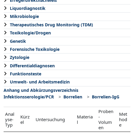
Erregerdirektnachweis
Liquordiagnostik
Mikrobiologie
Therapeutisches Drug Monitoring (TDM)
Toxikologie/Drogen
Genetik
Forensische Toxikologie
Zytologie
Differentialdiagnosen
Funktionsteste
Umwelt- und Arbeitsmedizin
Anhang und Abkürzungsverzeichnis
Infektionsserologie/PCR
Borrelien
Borrelien-IgG
Proben
Anal
Met
Kürz
Materia
-
yse-
Untersuchung
hod
el
l
Volum
Typ
e
en