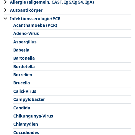
Allergie (allgemein, CAST, IgG/IgG4, IgA)
Autoantikörper
Infektionsserologie/PCR
Acanthamoeba (PCR)
Adeno-Virus
Aspergillus
Babesia
Bartonella
Bordetella
Borrelien
Brucella
Calici-Virus
Campylobacter
Candida
Chikungunya-Virus
Chlamydien
Coccidioides