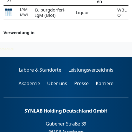
en
B. burgdorferi-
WBL
LYM
Liquor
IgM (Blot)
OT
MWL
Verwendung in
Borrelien
2026-08-08
Labore & Standorte
Leistungsverzeichnis
Akademie
Über uns
Presse
Karriere
SYNLAB Holding Deutschland GmbH
Gubener Straße 39
86156 Augsburg