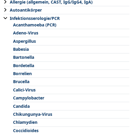
Allergie (allgemein, CAST, IgG/IgG4, IgA)
Autoantikörper
Infektionsserologie/PCR
Acanthamoeba (PCR)
Adeno-Virus
Aspergillus
Babesia
Bartonella
Bordetella
Borrelien
Brucella
Calici-Virus
Campylobacter
Candida
Chikungunya-Virus
Chlamydien
Coccidioides