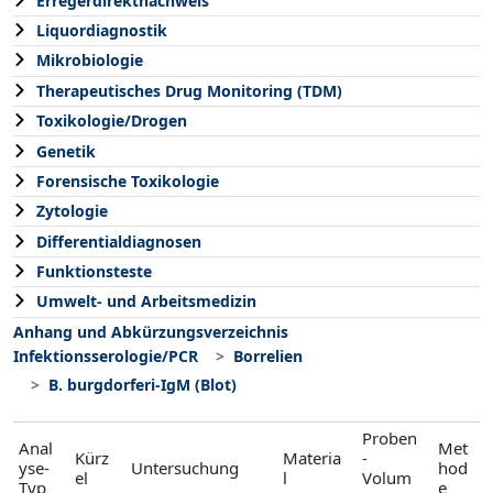
Erregerdirektnachweis
Liquordiagnostik
Mikrobiologie
Therapeutisches Drug Monitoring (TDM)
Toxikologie/Drogen
Genetik
Forensische Toxikologie
Zytologie
Differentialdiagnosen
Funktionsteste
Umwelt- und Arbeitsmedizin
Anhang und Abkürzungsverzeichnis
Infektionsserologie/PCR
Borrelien
B. burgdorferi-IgM (Blot)
Proben
Anal
Met
Kürz
Materia
-
yse-
Untersuchung
hod
el
l
Volum
Typ
e