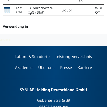
en
B. burgdorferi-
WBL
LYM
Liquor
IgG (Blot)
OT
GWL
Verwendung in
Borrelien
2026-08-06
Labore & Standorte
Leistungsverzeichnis
Akademie
Über uns
Presse
Karriere
SYNLAB Holding Deutschland GmbH
Gubener Straße 39
86156 Augsburg