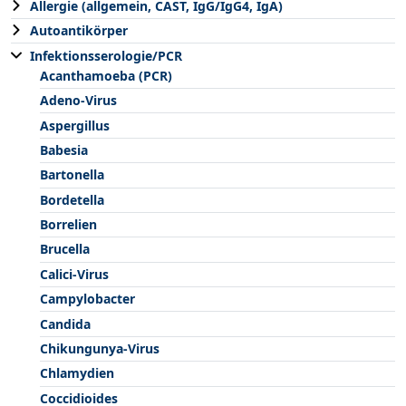
Allergie (allgemein, CAST, IgG/IgG4, IgA)
Autoantikörper
Infektionsserologie/PCR
Acanthamoeba (PCR)
Adeno-Virus
Aspergillus
Babesia
Bartonella
Bordetella
Borrelien
Brucella
Calici-Virus
Campylobacter
Candida
Chikungunya-Virus
Chlamydien
Coccidioides