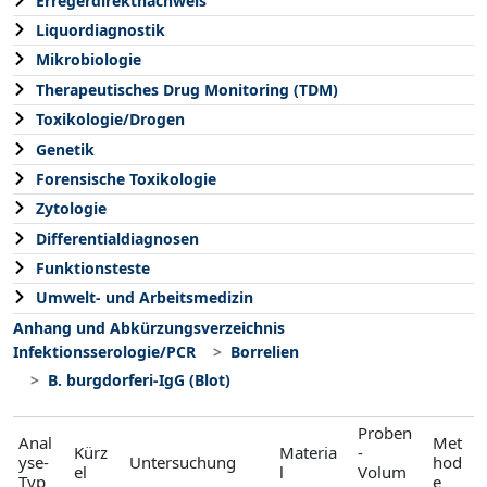
Erregerdirektnachweis
Liquordiagnostik
Mikrobiologie
Therapeutisches Drug Monitoring (TDM)
Toxikologie/Drogen
Genetik
Forensische Toxikologie
Zytologie
Differentialdiagnosen
Funktionsteste
Umwelt- und Arbeitsmedizin
Anhang und Abkürzungsverzeichnis
Infektionsserologie/PCR
Borrelien
B. burgdorferi-IgG (Blot)
Proben
Anal
Met
Kürz
Materia
-
yse-
Untersuchung
hod
el
l
Volum
Typ
e